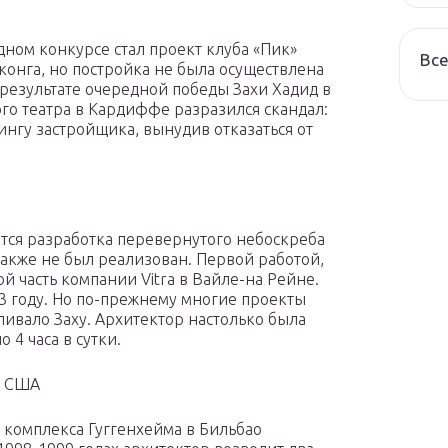
ном конкурсе стал проект клуба «Пик»
Все
нконга, но постройка не была осуществлена
в результате очередной победы Захи Хадид в
о театра в Кардиффе разразился скандал:
нгу застройщика, вынудив отказаться от
ется разработка перевернутого небоскреба
также не был реализован. Первой работой,
й часть компании Vitra в Вайле-на Рейне.
3 году. Но по-прежнему многие проекты
вливало Заху. Архитектор настолько была
 4 часа в сутки.
в США
о комплекса Гуггенхейма в Бильбао