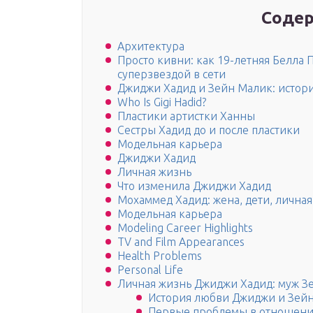
Содер
Архитектура
Просто кивни: как 19-летняя Белла П
суперзвездой в сети
Джиджи Хадид и Зейн Малик: истор
Who Is Gigi Hadid?
Пластики артистки Ханны
Сестры Хадид до и после пластики
Модельная карьера
Джиджи Хадид
Личная жизнь
Что изменила Джиджи Хадид
Мохаммед Хадид: жена, дети, лична
Модельная карьера
Modeling Career Highlights
TV and Film Appearances
Health Problems
Personal Life
Личная жизнь Джиджи Хадид: муж З
История любви Джиджи и Зей
Первые проблемы в отношения