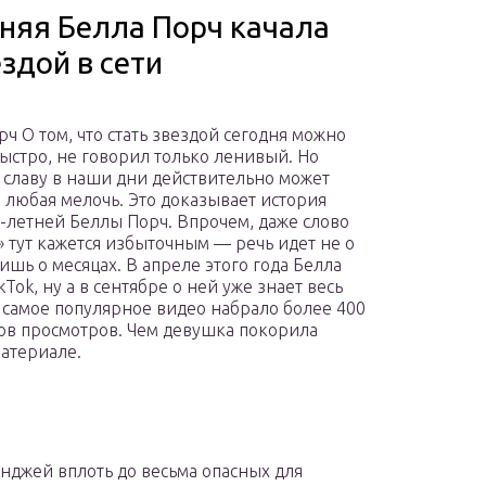
тняя Белла Порч качала
здой в сети
рч О том, что стать звездой сегодня можно
быстро, не говорил только ленивый. Но
славу в наши дни действительно может
 любая мелочь. Это доказывает история
9-летней Беллы Порч. Впрочем, даже слово
» тут кажется избыточным — речь идет не о
лишь о месяцах. В апреле этого года Белла
kTok, ну а в сентябре о ней уже знает весь
е самое популярное видео набрало более 400
в просмотров. Чем девушка покорила
материале.
нджей вплоть до весьма опасных для