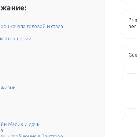
жание:
Pri
her
орч качала головой и стала
ия отношений
Gue
я жизнь
ейн Малик и дочь
на
х и сообщения в Твиттере