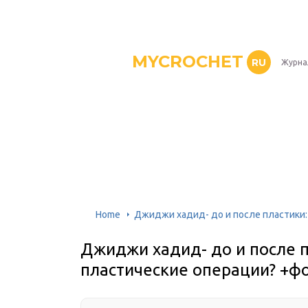
MYCROCHET
RU
Журна
Home
Джиджи хадид- до и после пластики:
Джиджи хадид- до и после п
пластические операции? +ф