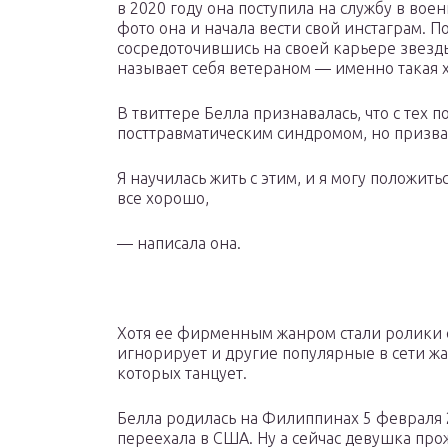
в 2020 году она поступила на службу в во
фото она и начала вести свой инстаграм. П
сосредоточившись на своей карьере звезды
называет себя ветераном — именно такая х
В твиттере Белла признавалась, что с тех 
посттравматическим синдромом, но призвал
Я научилась жить с этим, и я могу положит
все хорошо,
— написала она.
Хотя ее фирменным жанром стали ролики 
игнорирует и другие популярные в сети жа
которых танцует.
Белла родилась на Филиппинах 5 февраля 20
переехала в США. Ну а сейчас девушка прож