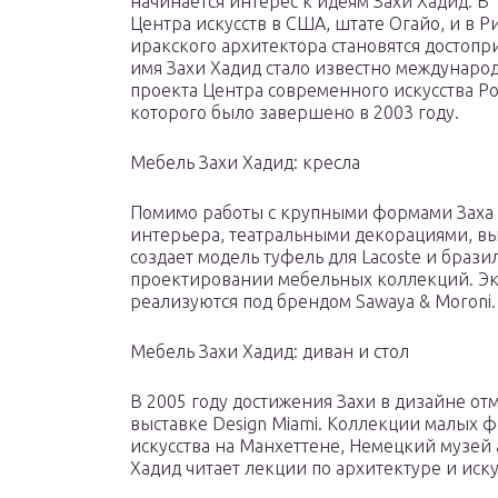
начинается интерес к идеям Захи Хадид. В 
Центра искусств в США, штате Огайо, и в 
иракского архитектора становятся достоп
имя Захи Хадид стало известно международ
проекта Центра современного искусства Р
которого было завершено в 2003 году.
Мебель Захи Хадид: кресла
Помимо работы с крупными формами Заха 
интерьера, театральными декорациями, в
создает модель туфель для Lacoste и брази
проектировании мебельных коллекций. Э
реализуются под брендом Sawaya & Moroni.
Мебель Захи Хадид: диван и стол
В 2005 году достижения Захи в дизайне о
выставке Design Miami. Коллекции малых 
искусства на Манхеттене, Немецкий музей
Хадид читает лекции по архитектуре и иску