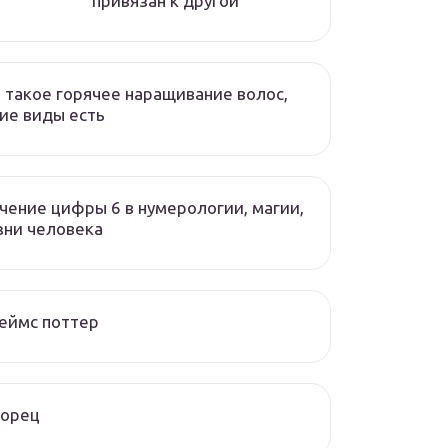
привязан к другой
 такое горячее наращивание волос,
ие виды есть
чение цифры 6 в нумерологии, магии,
зни человека
еймс поттер
ворец