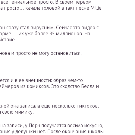
о все гениальное просто. В своем первом
а просто… качала головой в такт песне Millie
он сразу стал вирусным. Сейчас это видео с
орме — их уже более 35 миллионов. На
йствие.
нова и просто не могу остановиться,
ется и в ее внешности: образ чем-то
ймеров из комиксов. Это сходство Белла и
сней она записала еще несколько тиктоков,
 и свою мимику.
а записи, у Порч получается весьма искусно,
вания у девушки нет. После окончания школы