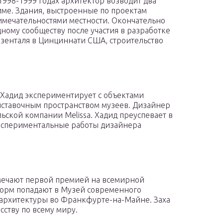
1998-1999 годах архитектор возводит два
Риме. Здания, выстроенные по проектам
римечательностями местности. Окончательно
ному сообществу после участия в разработке
озенталя в Цинциннати США, строительство
Хадид экспериментирует с объектами
ыставочным пространством музеев. Дизайнер
льской компании Melissa. Хадид преуспевает в
кспериментальные работы дизайнера
тмечают первой премией на всемирной
форм попадают в Музей современного
 архитектуры во Франкфурте-на-Майне. Заха
сству по всему миру.