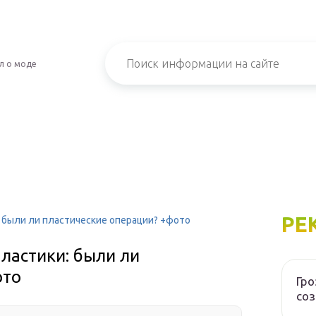
л о моде
РЕ
 были ли пластические операции? +фото
ластики: были ли
ото
Гр
соз