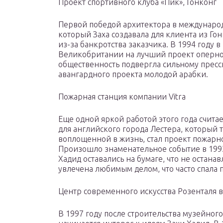
Проект спортивного клуба «Пик», Гонконг
Первой победой архитектора в международ
который Заха создавала для клиента из Го
из-за банкротства заказчика. В 1994 году 
Великобритании на лучший проект оперног
общественность подвергла сильному пресси
авангардного проекта молодой арабки.
Пожарная станция компании Vitra
Еще одной яркой работой этого года счита
для английского города Лестера, который 
воплощенной в жизнь, стал проект пожарно
Произошло знаменательное событие в 199
Хадид оставались на бумаге, что не остана
увлечена любимым делом, что часто спала по
Центр современного искусства Розенталя 
В 1997 году после строительства музейног