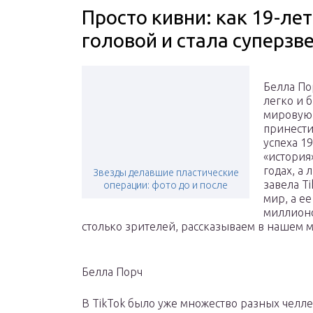
Просто кивни: как 19-ле
головой и стала суперзве
Белла По
легко и 
мировую 
принести
успеха 1
«история
годах, а 
Звезды делавшие пластические
завела Ti
операции: фото до и после
мир, а е
миллионо
столько зрителей, рассказываем в нашем 
Белла Порч
В TikTok было уже множество разных челле