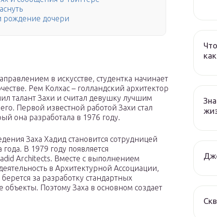
аснуть
и рождение дочери
Что
как
правлением в искусстве, студентка начинает
честве. Рем Колхас – голландский архитектор
ил талант Захи и считал девушку лучшим
Зна
него. Первой известной работой Захи стал
жи
ый она разработала в 1976 году.
ведения Заха Хадид становится сотрудницей
 года. В 1979 году появляется
Дж
did Architects. Вместе с выполнением
деятельность в Архитектурной Ассоциации,
е берется за разработку стандартных
 объекты. Поэтому Заха в основном создает
Ск