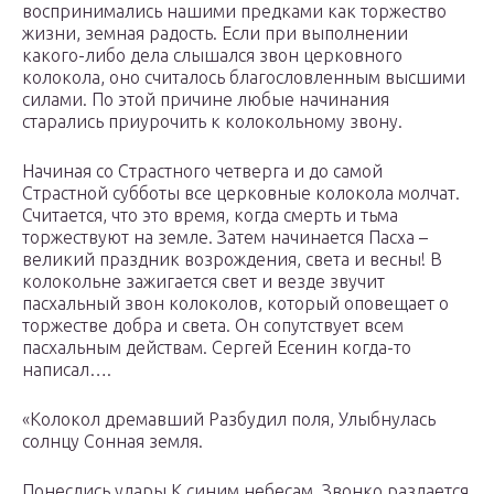
воспринимались нашими предками как торжество
жизни, земная радость. Если при выполнении
какого-либо дела слышался звон церковного
колокола, оно считалось благословленным высшими
силами. По этой причине любые начинания
старались приурочить к колокольному звону.
Начиная со Страстного четверга и до самой
Страстной субботы все церковные колокола молчат.
Считается, что это время, когда смерть и тьма
торжествуют на земле. Затем начинается Пасха –
великий праздник возрождения, света и весны! В
колокольне зажигается свет и везде звучит
пасхальный звон колоколов, который оповещает о
торжестве добра и света. Он сопутствует всем
пасхальным действам. Сергей Есенин когда-то
написал….
«Колокол дремавший Разбудил поля, Улыбнулась
солнцу Сонная земля.
Понеслись удары К синим небесам, Звонко раздается