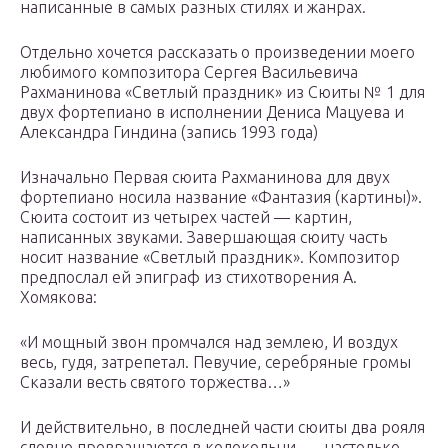
написанные в самых разных стилях и жанрах.
Отдельно хочется рассказать о произведении моего
любимого композитора Сергея Васильевича
Рахманинова «Светлый праздник» из Cюиты № 1 для
двух фортепиано в исполнении Дениса Мацуева и
Александра Гиндина (запись 1993 года)
Изначально Первая сюита Рахманинова для двух
фортепиано носила название «Фантазия (картины)».
Сюита состоит из четырех частей — картин,
написанных звуками. Завершающая сюиту часть
носит название «Светлый праздник». Композитор
предпослал ей эпиграф из стихотворения А.
Хомякова:
«И мощный звон промчался над землею, И воздух
весь, гудя, затрепетал. Певучие, серебряные громы
Сказали весть святого торжества…»
И действительно, в последней части сюиты два рояля
словно превращаются в колокольни, — настолько