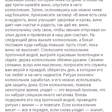
две трети налейте вино, опустите в него
колокольчик. Затем, склонившись как можно ниже
над бокалом, произнесите заговор: «В вине есть сила
и мудрость, вино улучшает здоровье и кровь, вино
дает нам счастье и радость, так дай же, вино,
колокольчику силу свою, чтобы звоном отпугивал он
злых духов и привлекал в наш дом счастье». На
следующий день выньте колокольчик, а бокал
поставьте куда-нибудь повыше: пусть стоит, пока
вино не высохнет. Сполосните колокольчик
проточной водой, вытрите красивым полотенцем и
сядьте, держа колокольчик обеими руками. Своими
словами, вслух или мысленно, попросите его служить
вам верой и правдой, оберегать дом, в котором его
так любят и на него надеются. Ритуал окончен:
колокольчик заработал, и его можно использовать
для защиты дома. Если колокольчик, повисев
некоторое время, упадет — это верный признак, что
он набрал слишком много негатива. Вновь
подержите его под проточной водой, проведите
ритуал с вином — и повесьте. Если колокольчик
висит — все в порядке, если снова упадет — значит,