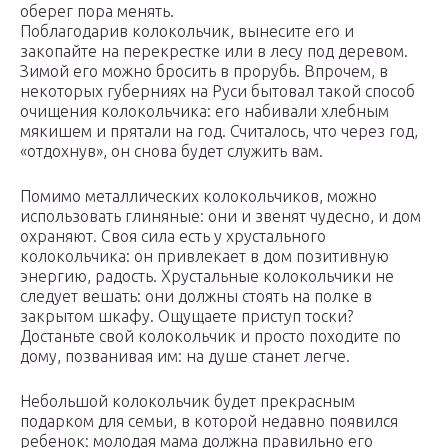
оберег пора менять.
Поблагодарив колокольчик, вынесите его и
закопайте на перекрестке или в лесу под деревом.
Зимой его можно бросить в прорубь. Впрочем, в
некоторых губерниях на Руси бытовал такой способ
очищения колокольчика: его набивали хлебным
мякишем и прятали на год. Считалось, что через год,
«отдохнув», он снова будет служить вам.
Помимо металлических колокольчиков, можно
использовать глиняные: они и звенят чудесно, и дом
охраняют. Своя сила есть у хрустального
колокольчика: он привлекает в дом позитивную
энергию, радость. Хрустальные колокольчики не
следует вешать: они должны стоять на полке в
закрытом шкафу. Ощущаете приступ тоски?
Достаньте свой колокольчик и просто походите по
дому, позванивая им: на душе станет легче.
Небольшой колокольчик будет прекрасным
подарком для семьи, в которой недавно появился
ребенок: молодая мама должна правильно его