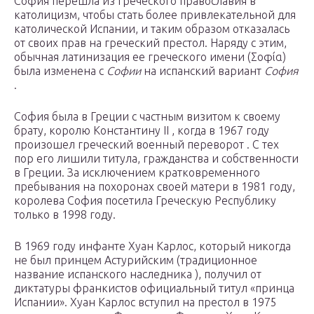
София перешла из греческого православия в
католицизм, чтобы стать более привлекательной для
католической Испании, и таким образом отказалась
от своих прав на греческий престол. Наряду с этим,
обычная латинизация ее греческого имени (Σοφία)
была изменена с
Софии
на испанский вариант
София
.
София была в Греции с частным визитом к своему
брату, королю Константину II , когда в 1967 году
произошел греческий военный переворот . С тех
пор его лишили титула, гражданства и собственности
в Греции. За исключением кратковременного
пребывания на похоронах своей матери в 1981 году,
королева София посетила Греческую Республику
только в 1998 году.
В 1969 году инфанте Хуан Карлос, который никогда
не был принцем Астурийским (традиционное
название испанского наследника ), получил от
диктатуры франкистов официальный титул «принца
Испании». Хуан Карлос вступил на престол в 1975