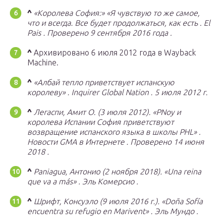
^
«Королева София:» «Я чувствую то же самое,
что и всегда. Все будет продолжаться, как есть
. El
Pais
. Проверено
9 сентября
2016 года
.
^
Архивировано 6 июля 2012 года в Wayback
Machine.
^
«Албай тепло приветствует испанскую
королеву»
.
Inquirer Global Nation
.
5 июля 2012 г.
^
Легаспи, Амит О. (3 июля 2012).
«PNoy и
королева Испании София приветствуют
возвращение испанского языка в школы PHL»
.
Новости GMA в Интернете
.
Проверено
14 июня
2018
.
^
Paniagua, Антонио (2 ноября 2018).
«Una reina
que va a más»
.
Эль Комерсио
.
^
Шрифт, Консуэло (9 июля 2016 г.).
«Doña Sofía
encuentra su refugio en Marivent»
.
Эль Мундо
.