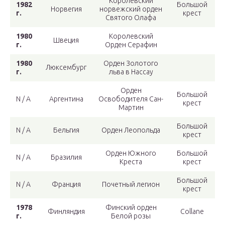
Королевский
1982
Большой
Норвегия
норвежский орден
г.
крест
Святого Олафа
1980
Королевский
Швеция
г.
Орден Серафин
1980
Орден Золотого
Люксембург
г.
льва в Нассау
Орден
Большой
N / A
Аргентина
Освободителя Сан-
крест
Мартин
Большой
N / A
Бельгия
Орден Леопольда
крест
Орден Южного
Большой
N / A
Бразилия
Креста
крест
Большой
N / A
Франция
Почетный легион
крест
1978
Финский орден
Финляндия
Collane
г.
Белой розы