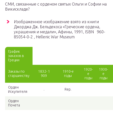
СМИ, связанные с орденом святых Ольги и Софии на
Викискладе?
Изображенное изображение взято из книги
Джорджа Дж.
Бельдекоса
«Греческие ордена,
украшения и медали», Афины, 1991, ISBN 960-
85054-0-2 , Hellenic War Museum
График
заказов в
Греции
1920-
1930-
Заказы по
1832- 1
1910-е
е
е
старшинству
909
годы
годы
годы
Орден
.
Rep.
Искупителя
Орден
Почета