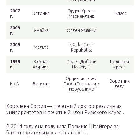
2007
Орден Креста
Эстония
I. класс
г.
Мариенланд
2009
Ямайка
Орден Ямайки
г.
2009
Ix-Xirka Ġie ir-
Мальта
г.
Repubblika
1999
Южная
Орден Доброй
Большой
г.
Африка
Надежды
крест
Орден рыцарей
Воротник
N / A
Ватикан
Гроба Господня в
леди
Иерусалиме
Королева София — почетный доктор различных
университетов и почетный член Римского клуба .
В 2014 году она получила Премию
Штайгера
за
благотворительную деятельность .