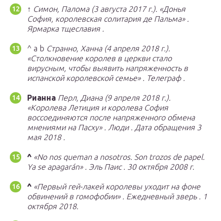
↑
Симон, Палома (3 августа 2017 г.).
«Донья
София, королевская солитария де Пальма»
.
Ярмарка тщеславия
.
^ a b
Странно, Ханна (4 апреля 2018 г.).
«Столкновение королев в церкви стало
вирусным, чтобы выявить напряженность в
испанской королевской семье»
.
Телеграф
.
Рианна
Перл, Диана (9 апреля 2018 г.).
«Королева Летиция и королева София
воссоединяются после напряженного обмена
мнениями на Пасху»
.
Люди
.
Дата обращения
3
мая
2018
.
^
«No nos queman a nosotros. Son trozos de papel.
Ya se apagarán»
.
Эль Паис
.
30 октября 2008 г.
^
«Первый гей-лакей королевы уходит на фоне
обвинений в гомофобии»
.
Ежедневный зверь
.
1
октября 2018.