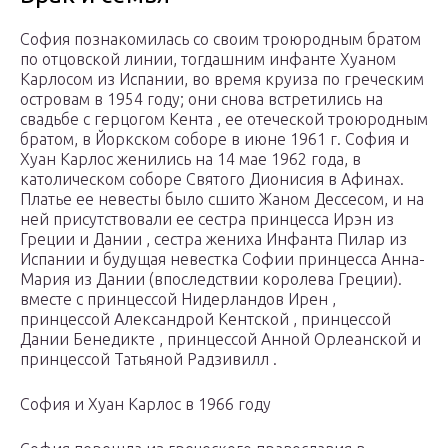
София познакомилась со своим троюродным братом
по отцовской линии, тогдашним инфанте Хуаном
Карлосом из Испании, во время круиза по греческим
островам в 1954 году; они снова встретились на
свадьбе с герцогом Кента , ее отеческой троюродным
братом, в Йоркском соборе в июне 1961 г. София и
Хуан Карлос женились на 14 мае 1962 года, в
католическом соборе Святого Дионисия в Афинах.
Платье ее невесты было сшито Жаном Дессесом, и на
ней присутствовали ее сестра принцесса Ирэн из
Греции и Дании , сестра жениха Инфанта Пилар из
Испании и будущая невестка Софии принцесса Анна-
Мария из Дании (впоследствии королева Греции).
вместе с принцессой Нидерландов Ирен ,
принцессой Александрой Кентской , принцессой
Дании Бенедикте , принцессой Анной Орлеанской и
принцессой Татьяной Радзивилл .
София и Хуан Карлос в 1966 году