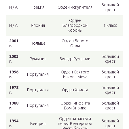
Большой
N / A
Греция
Орден Искупителя
крест
Орден
N / A
Япония
Благородной
1 класс
Короны
2001
Орден Белого
Польша
г.
Орла
2003
Большой
Румыния
Звезда Румынии
г.
крест
1996
Орден Святого
Большой
Португалия
г.
Иакова Меча
крест
1978
Большой
Португалия
Орден Христа
г.
крест
1988
Орден Инфанта
Большой
Португалия
г.
Дом Энрике
крест
Орден за заслуги
1994
Большой
Венгрия
перед Венгерской
г.
крест
Республикой