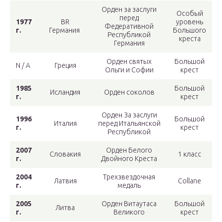
Орден за заслуги
Особый
перед
1977
BR
уровень
Федеративной
г.
Германия
Большого
Республикой
креста
Германия
Орден святых
Большой
N / A
Греция
Ольги и Софии
крест
1985
Большой
Исландия
Орден соколов
г.
крест
Орден За заслуги
1996
Большой
Италия
перед Итальянской
г.
крест
Республикой
2007
Орден Белого
Словакия
1 класс
г.
Двойного Креста
2004
Трехзвездочная
Латвия
Collane
г.
медаль
2005
Орден Витаутаса
Большой
Литва
г.
Великого
крест