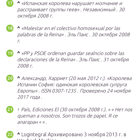
^
«Испанская королева нарушает молчание и
расстраивает группы геев»
.
Независимый
.
30
октября 2008 г.
^
«Malestar en el colectivo homosexual por las
palabras de la Reina»
.
Эль Паис
.
30 октября 2008
г.
^
«PP y PSOE ordenan guardar sealncio sobre las
declaraciones de la Reina»
.
Эль Паис
.
31 октября
2008 г.
^
Александр, Харриет (20 мая 2012 г.).
«Королева
Испании София: одинокая королевская супруга
Европы»
.
ISSN
0307-1235
.
Проверено
24 ноября
2017 года
.
↑
País, Ediciones El (30 октября 2008 г.).
»
«
Нет nos
queman a nosotros.
Son trozos de papel.
Я се
апагаран
«
«
.
^
Logintegral Архивировано 3 ноября 2013 г. в