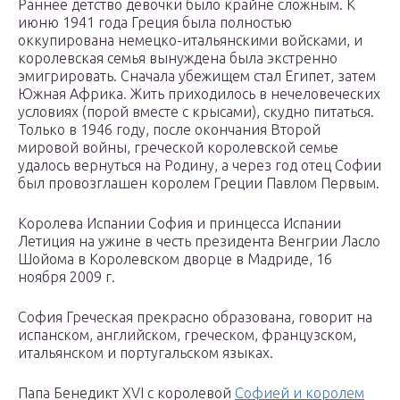
Раннее детство девочки было крайне сложным. К
июню 1941 года Греция была полностью
оккупирована немецко-итальянскими войсками, и
королевская семья вынуждена была экстренно
эмигрировать. Сначала убежищем стал Египет, затем
Южная Африка. Жить приходилось в нечеловеческих
условиях (порой вместе с крысами), скудно питаться.
Только в 1946 году, после окончания Второй
мировой войны, греческой королевской семье
удалось вернуться на Родину, а через год отец Софии
был провозглашен королем Греции Павлом Первым.
Королева Испании София и принцесса Испании
Летиция на ужине в честь президента Венгрии Ласло
Шойома в Королевском дворце в Мадриде, 16
ноября 2009 г.
София Греческая прекрасно образована, говорит на
испанском, английском, греческом, французском,
итальянском и португальском языках.
Папа Бенедикт XVI с королевой
Софией и королем