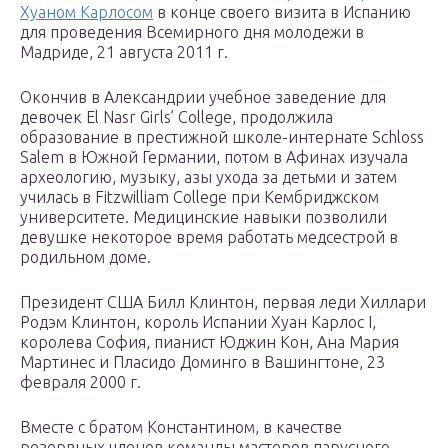
Хуаном Карлосом
в конце своего визита в Испанию
для проведения Всемирного дня молодежи в
Мадриде, 21 августа 2011 г.
Окончив в Александрии учебное заведение для
девочек El Nasr Girls’ College, продолжила
образование в престижной школе-интернате Schloss
Salem в Южной Германии, потом в Афинах изучала
археологию, музыку, азы ухода за детьми и затем
училась в Fitzwilliam College при Кембриджском
университете. Медицинские навыки позволили
девушке некоторое время работать медсестрой в
родильном доме.
Президент США Билл Клинтон, первая леди Хиллари
Родэм Клинтон, король Испании Хуан Карлос I,
королева София, пианист Юджин Кон, Ана Мария
Мартинес и Пласидо Доминго в Вашингтоне, 23
февраля 2000 г.
Вместе с братом Константином, в качестве
резервных членов команды мастеров парусного