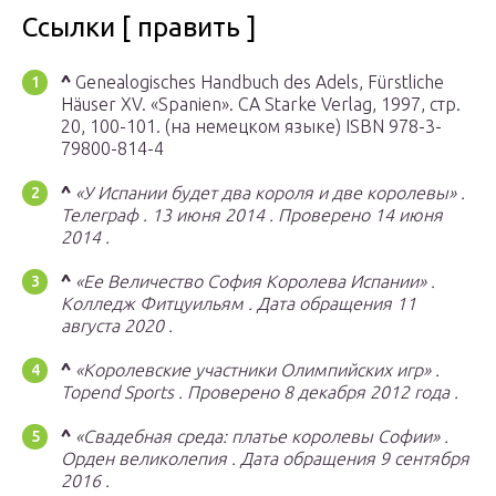
Ссылки [ править ]
^
Genealogisches Handbuch des Adels, Fürstliche
Häuser XV. «Spanien». CA Starke Verlag, 1997, стр.
20, 100-101. (на немецком языке) ISBN 978-3-
79800-814-4
^
«У Испании будет два короля и две королевы»
.
Телеграф
.
13 июня 2014
.
Проверено
14 июня
2014
.
^
«Ее Величество София Королева Испании»
.
Колледж Фитцуильям
.
Дата обращения
11
августа
2020
.
^
«Королевские участники Олимпийских игр»
.
Topend Sports
.
Проверено
8 декабря
2012 года
.
^
«Свадебная среда: платье королевы Софии»
.
Орден великолепия
.
Дата обращения
9 сентября
2016
.