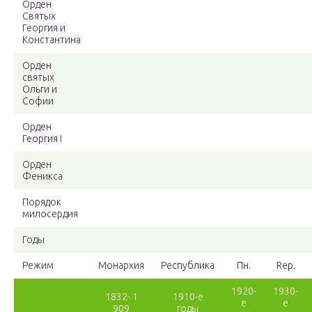
Орден
Святых
Георгия и
Константина
Орден
святых
Ольги и
Софии
Орден
Георгия I
Орден
Феникса
Порядок
милосердия
Годы
Режим
Монархия
Республика
Пн.
Rep.
1920-
1930-
1832- 1
1910-е
е
е
909
годы