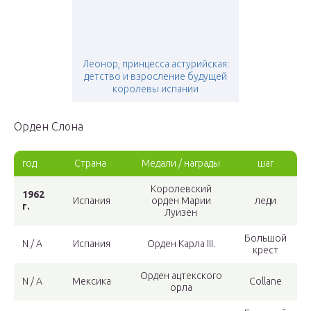
Леонор, принцесса астурийская:
детство и взросление будущей
королевы испании
Орден Слона
год
Страна
Медали / награды
шаг
Королевский
1962
Испания
орден Марии
леди
г.
Луизен
Большой
N / A
Испания
Орден Карла III.
крест
Орден ацтекского
N / A
Мексика
Collane
орла