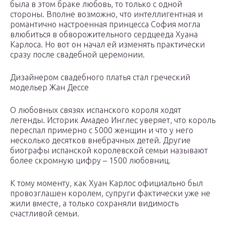
была в этом браке любовь, то только с одной
стороны. Вполне возможно, что интеллигентная и
романтично настроенная принцесса София могла
влюбиться в обворожительного сердцееда Хуана
Карлоса. Но вот он начал ей изменять практически
сразу после свадебной церемонии.
Дизайнером свадебного платья стал греческий
модельер Жан Дессе
О любовных связях испанского короля ходят
легенды. Историк Амадео Инглес уверяет, что король
переспал примерно с 5000 женщин и что у него
несколько десятков внебрачных детей. Другие
биографы испанской королевской семьи называют
более скромную цифру – 1500 любовниц.
К тому моменту, как Хуан Карлос официально был
провозглашен королем, супруги фактически уже не
жили вместе, а только сохраняли видимость
счастливой семьи.