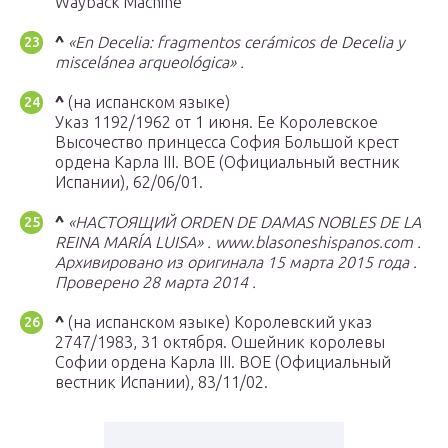
Wayback Machine
^
«En Decelia: fragmentos cerámicos de Decelia y
miscelánea arqueológica»
.
^
(на испанском языке)
Указ 1192/1962 от 1 июня. Ее Королевское
Высочество принцесса София Большой крест
ордена Карла III. BOE (Официальный вестник
Испании), 62/06/01.
^
«НАСТОЯЩИЙ ORDEN DE DAMAS NOBLES DE LA
REINA MARÍA LUISA»
.
www.blasoneshispanos.com
.
Архивировано из
оригинала
15 марта 2015 года
.
Проверено
28 марта
2014
.
^
(на испанском языке) Королевский указ
2747/1983, 31 октября. Ошейник королевы
Софии ордена Карла III. BOE (Официальный
вестник Испании), 83/11/02.