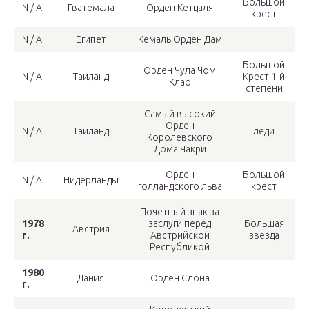
Большой
N / A
Гватемала
Орден Кетцаля
крест
N / A
Египет
Кемаль Орден Дам
Большой
Орден Чула Чом
N / A
Таиланд
Крест 1-й
Клао
степени
Самый высокий
Орден
N / A
Таиланд
леди
Королевского
Дома Чакри
Орден
Большой
N / A
Нидерланды
голландского льва
крест
Почетный знак за
1978
заслуги перед
Большая
Австрия
г.
Австрийской
звезда
Республикой
1980
Дания
Орден Слона
г.