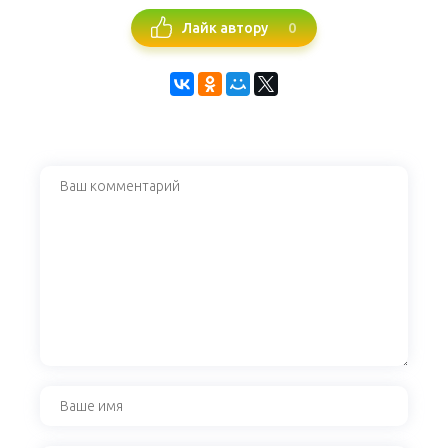
0
Лайк автору