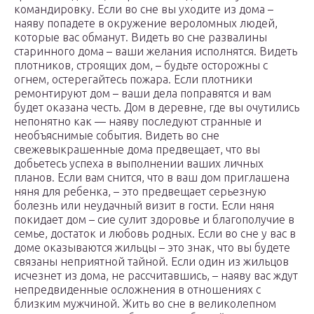
командировку. Если во сне вы уходите из дома –
наяву попадете в окружение вероломных людей,
которые вас обманут. Видеть во сне развалины
старинного дома – ваши желания исполнятся. Видеть
плотников, строящих дом, – будьте осторожны с
огнем, остерегайтесь пожара. Если плотники
ремонтируют дом – ваши дела поправятся и вам
будет оказана честь. Дом в деревне, где вы очутились
непонятно как — наяву последуют странные и
необъяснимые события. Видеть во сне
свежевыкрашенные дома предвещает, что вы
добьетесь успеха в выполнении ваших личных
планов. Если вам снится, что в ваш дом приглашена
няня для ребенка, – это предвещает серьезную
болезнь или неудачный визит в гости. Если няня
покидает дом – сие сулит здоровье и благополучие в
семье, достаток и любовь родных. Если во сне у вас в
доме оказываются жильцы – это знак, что вы будете
связаны неприятной тайной. Если один из жильцов
исчезнет из дома, не рассчитавшись, – наяву вас ждут
непредвиденные осложнения в отношениях с
близким мужчиной. Жить во сне в великолепном