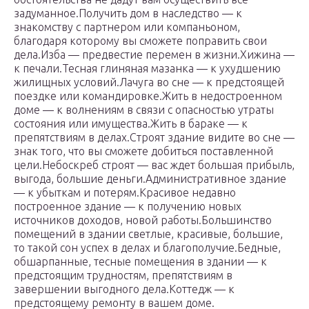
задуманное.Получить дом в наследство — к
знакомству с партнером или компаньоном,
благодаря которому вы сможете поправить свои
дела.Изба — предвестие перемен в жизни.Хижина —
к печали.Тесная глиняная мазанка — к ухудшению
жилищных условий.Лачуга во сне — к предстоящей
поездке или командировке.Жить в недостроенном
доме — к волнениям в связи с опасностью утраты
состояния или имущества.Жить в бараке — к
препятствиям в делах.Строят здание видите во сне —
знак того, что вы сможете добиться поставленной
цели.Небоскреб строят — вас ждет большая прибыль,
выгода, большие деньги.Административное здание
— к убыткам и потерям.Красивое недавно
построенное здание — к получению новых
источников доходов, новой работы.Большинство
помещений в здании светлые, красивые, большие,
то такой сон успех в делах и благополучие.Бедные,
обшарпанные, тесные помещения в здании — к
предстоящим трудностям, препятствиям в
завершении выгодного дела.Коттедж — к
предстоящему ремонту в вашем доме.