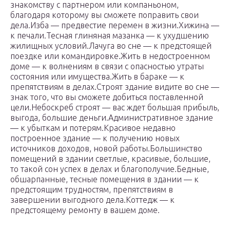
знакомству с партнером или компаньоном,
благодаря которому вы сможете поправить свои
дела.Изба — предвестие перемен в жизни.Хижина —
к печали.Тесная глиняная мазанка — к ухудшению
жилищных условий.Лачуга во сне — к предстоящей
поездке или командировке.Жить в недостроенном
доме — к волнениям в связи с опасностью утраты
состояния или имущества.Жить в бараке — к
препятствиям в делах.Строят здание видите во сне —
знак того, что вы сможете добиться поставленной
цели.Небоскреб строят — вас ждет большая прибыль,
выгода, большие деньги.Административное здание
— к убыткам и потерям.Красивое недавно
построенное здание — к получению новых
источников доходов, новой работы.Большинство
помещений в здании светлые, красивые, большие,
то такой сон успех в делах и благополучие.Бедные,
обшарпанные, тесные помещения в здании — к
предстоящим трудностям, препятствиям в
завершении выгодного дела.Коттедж — к
предстоящему ремонту в вашем доме.