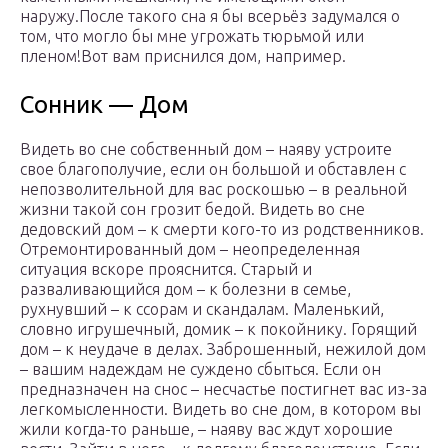
наружу.После такого сна я бы всерьёз задумался о
том, что могло бы мне угрожать тюрьмой или
пленом!Вот вам приснился дом, например.
Сонник — Дом
Видеть во сне собственный дом – наяву устроите
свое благополучие, если он большой и обставлен с
непозволительной для вас роскошью – в реальной
жизни такой сон грозит бедой. Видеть во сне
дедовский дом – к смерти кого-то из родственников.
Отремонтированный дом – неопределенная
ситуация вскоре прояснится. Старый и
разваливающийся дом – к болезни в семье,
рухнувший – к ссорам и скандалам. Маленький,
словно игрушечный, домик – к покойнику. Горящий
дом – к неудаче в делах. Заброшенный, нежилой дом
– вашим надеждам не суждено сбыться. Если он
предназначен на снос – несчастье постигнет вас из-за
легкомысленности. Видеть во сне дом, в котором вы
жили когда-то раньше, – наяву вас ждут хорошие