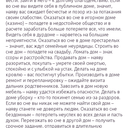
вести. Зайти в него – к долгому благоденствию. Если
во сне вы видите себя в публичном доме, значит,
наяву вас ожидает бесчестье и позор из-за потакания
своим слабостям. Оказаться во сне в игорном доме
(казино) – попадете в недостойное общество и в
расчете заработать больше потеряете все, что имели.
Видеть себя в дурдоме – нарветесь на большие
неприятности. Оказаться во сне в доме престарелых
– значит, вас ждут семейные неурядицы. Строить во
сне дом – попадете на свадьбу. Ломать дом – знак
ссоры и расстройства. Продавать дом – наяву
разориться, покупать – умрете своей смертью,
спокойно и с улыбкой на устах. Делать на доме
кровлю – вас постигнут убытки. Производить в доме
ремонт и перепланировку – ожидайте визита
дальних родственников. Завозить в дом новую
мебель – наяву удастся избежать опасности. Делать в
доме уборку – кто-то покинет семью из-за раздоров.
Если во сне вы никак не можете найти свой дом –
наяву станете не доверять людям. Оказаться во сне
бездомным – потерпеть неуспех во всех делах и пасть
духом. Переезжать во сне в другой дом – получить
срочное задание, отправиться в длительную