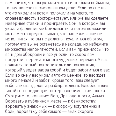
вам снится, что вы украли что-то и не были пойманы,
то вам повезет в рискованном деле. Если во сне вы
что-то украли и потом положили на место, то
справедливость восторжествует, или же вы сделаете
неверные ставки и проиграете. Сон, в котором вы
украли фальшивые бриллианты и потом положили
их на место предсказывает, что ваше желание не
исполнится, но вы не должны печалиться об этом,
потому что вы не останетесь в накладе, но избежите
множества неприятностей. Если вам приснилось, что
ваш дом обокрали и все унесли, то скоро вам
предстоит пережить много чудесных перемен. У вас
появится новый покровитель или поклонник,
который уведет вас за собой и будет заботиться о вас.
Если во сне у вас украли что-то ценное, то вас ждет
много печалей и забот. Кроме того, вам следует
избегать скандалов и разбирательств. Влюбленным
такой сон предвещает потерю любимого человека.
Смотрите толкование: Вор, Драгоценности, Алмаз.
Воровать в публичном месте — к банкротству;
воровать у знакомых — к скорому вступлению в
брак; воровать у себя самого — знак скорого