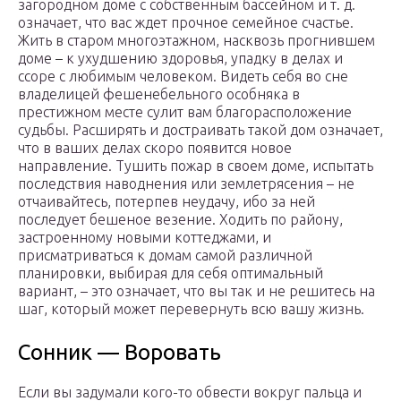
загородном доме с собственным бассейном и т. д.
означает, что вас ждет прочное семейное счастье.
Жить в старом многоэтажном, насквозь прогнившем
доме – к ухудшению здоровья, упадку в делах и
ссоре с любимым человеком. Видеть себя во сне
владелицей фешенебельного особняка в
престижном месте сулит вам благорасположение
судьбы. Расширять и достраивать такой дом означает,
что в ваших делах скоро появится новое
направление. Тушить пожар в своем доме, испытать
последствия наводнения или землетрясения – не
отчаивайтесь, потерпев неудачу, ибо за ней
последует бешеное везение. Ходить по району,
застроенному новыми коттеджами, и
присматриваться к домам самой различной
планировки, выбирая для себя оптимальный
вариант, – это означает, что вы так и не решитесь на
шаг, который может перевернуть всю вашу жизнь.
Сонник — Воровать
Если вы задумали кого-то обвести вокруг пальца и