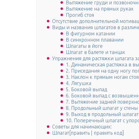
Вытяжение груди и позвоночн
Вытяжение на прямых руках
Прогиб стоя
Отсутствие дополнительной мотива
Виды и названия шпагатов в различ
В фигурном катании
В синхронном плавании
Шпагаты в йоге
Шпагат в балете и танцах
Упражнения для растяжки шпагата з
1. Динамическая растяжка в в
2. Приседания на одну ногу п
3. Наклон к прямым ногам стоя
4. Лягушка
5. Боковой выпад
6. Боковой выпад с возвышен
7. Вытяжение задней поверхн
8. Продольный шпагат у стены
9. Выход в продольный шпагат
10. Поперечный шпагат с упор
Советы для начинающих:
Шпагат[править | править код]