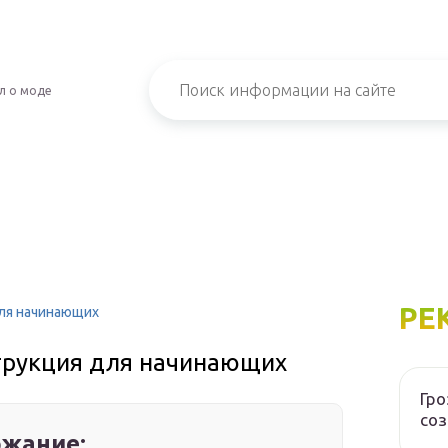
л о моде
РЕ
для начинающих
струкция для начинающих
Гр
соз
жание: