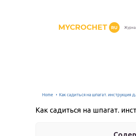
MYCROCHET
RU
Журна
Home
Как садиться на шпагат. инструкция 
Как садиться на шпагат. ин
Содер