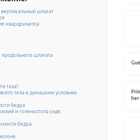
ь вертикальный шпагат
оя
ие квардрицепса
 продольного шпагата
Gue
ти таза?
Pri
всего тела в домашних условиях
her
ости бедра
илий и голеностопа сидя
хности бедра
аклоне