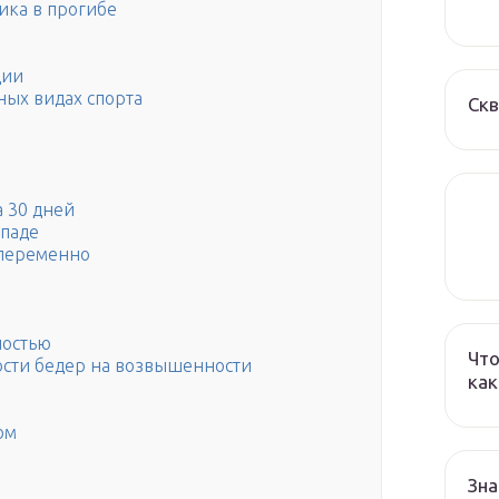
ика в прогибе
ции
ных видах спорта
Ск
а 30 дней
ыпаде
опеременно
ностью
Что
ости бедер на возвышенности
как
ом
Зна