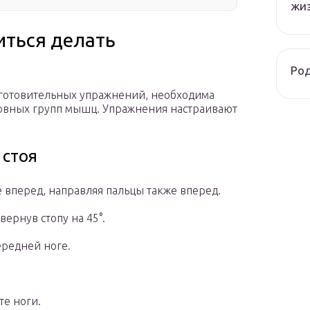
жи
иться делать
Род
готовительных упражнений, необходима
новных групп мышц. Упражнения настраивают
 стоя
е вперед, направляя пальцы также вперед.
вернув стопу на 45°.
ередней ноге.
те ноги.