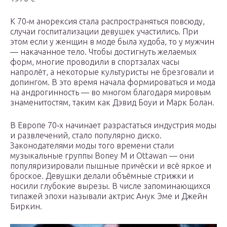
К 70‑м анорексия стала распространяться повсюду,
случаи госпитализации девушек участились. При
этом если у женщин в моде была худоба, то у мужчин
— накачанное тело. Чтобы достигнуть желаемых
форм, многие проводили в спортзалах часы
напролёт, а некоторые культуристы не брезговали и
допингом. В это время начала формироваться и мода
на андрогинность — во многом благодаря мировым
знаменитостям, таким как Дэвид Боуи и Марк Болан.
В Европе 70‑х начинает разрастаться индустрия моды
и развлечений, стало популярно диско.
Законодателями моды того времени стали
музыкальные группы Boney M и Ottawan — они
популяризировали пышные причёски и всё яркое и
броское. Девушки делали объёмные стрижки и
носили глубокие вырезы. В числе запоминающихся
типажей эпохи называли актрис Анук Эме и Джейн
Биркин.