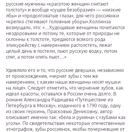
русские мужчины «красотою женщин считают
толстоту» и вообще «сущее безобразие» — «низкие
лбы» и «продолговатые глаза», для чего россиянки
«крепко стягивают головные уборы».Коллинза
возмущало, что: «…Худощавые женщины почитаются
нездоровыми и потому те, которые от природы не
склонны к толстоте, предаются всякого рода
эпикурейству с намерением растолстеть, лежат
целый день в постели, пьют русскую водку, потом
спят, а потом опять пьют…»
Удивляло его и то, что русские девушки, независимо
от происхождения, «чернят зубы с тем же
намерением, с каким наши женщины носят мушки
на лице». Следует отметить, что чернение зубов, как
идеал красоты, оставался в России очень долго. В
романе Александра Радищева «Путешествие из
Петербурга в Москву», изданного в 1790 году, одну
из своих героинь, Прасковью Денисовну, автор
описывает именно так: «бела и румяна» с «зубами как
уголь». По свидетельствам некоторых отечественных
этнографов, зубы россиянок, якобы почерневшие от