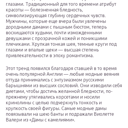
глазами. Традиционный для того времени атрибут
красоты — болезненная бледность,
символизирующая глубину сердечных чувств.
Мужчины, которые еще вчера были увлечены
дородными дамами с пышным бюстом, теперь
восхищаются худыми, почти изможденными
девушками с прозрачной кожей и поникшими
плечиками. Хрупкая тонкая шея, темные круги под
глазами и впалые щеки — высшая степень
привлекательности в эпоху романтизма.
Этот тренд появился благодаря ставшей в то время
очень популярной Англии — любые модные веяния
оттуда принимались с энтузиазмом русскими
барышнями из высших сословий. Они изводили себя
диетами, чтобы достичь желанной бледности, по-
прежнему утягивались корсетами и носили
кринолины с целью подчеркнуть тонкость и
хрупкость своей фигуры. Самые модные дамы
повязывали на шею банты и подражали Виолетте
Валери из «Дамы с камелиями».