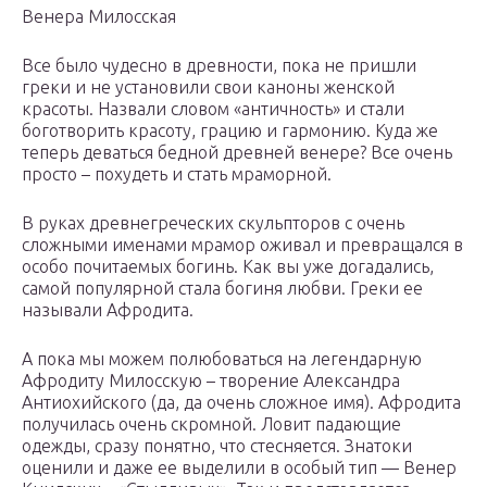
Венера Милосская
Все было чудесно в древности, пока не пришли
греки и не установили свои каноны женской
красоты. Назвали словом «античность» и стали
боготворить красоту, грацию и гармонию. Куда же
теперь деваться бедной древней венере? Все очень
просто – похудеть и стать мраморной.
В руках древнегреческих скульпторов с очень
сложными именами мрамор оживал и превращался в
особо почитаемых богинь. Как вы уже догадались,
самой популярной стала богиня любви. Греки ее
называли Афродита.
А пока мы можем полюбоваться на легендарную
Афродиту Милосскую – творение Александра
Антиохийского (да, да очень сложное имя). Афродита
получилась очень скромной. Ловит падающие
одежды, сразу понятно, что стесняется. Знатоки
оценили и даже ее выделили в особый тип — Венер