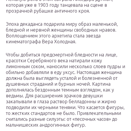
которая уже в 1903 году танцевала на сцене в
прозрачной рубашке античного кроя.
Эпоха декаданса подарила миру образ маленькой,
бледной и нервной женщины свободных нравов.
Воплощением этого архетипа стала звезда
кинематографа Вера Холодная.
Чтобы добиться предсмертной бледности на лице,
красотки Серебряного века натирали кожу
лимонным соком, наносили несколько слоев пудры и
обильно добавляли в еду уксус. Настоящая женщина
должна была выглядеть усталой и болезненной от
душевных страданий и бурных ночей. Картина
дополнялась бездонным темным взглядом, как у
ведьмы. Для расширения зрачков девушки
закапывали в глаза раствор белладонны и жирно
подводили их черными тенями. Что касается фигуры,
то жестких стандартов не было. Привлекательными
считались разные силуэты: от «песочных часов» до
мальчишеских андрогинных фигур.