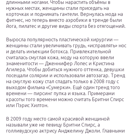
длинными ногами. Чтобы нарастить объёмы в
нужных местах, женщины стали приседать на
корточках и поднимать гантели. Вернулась мода на
фитнес, но теперь вместо аэробики в тренде были
йога, пилатес и другие виды спорта без отягощений.
Выросла популярность пластической хирургии —
женщины стали увеличивать грудь, «исправлять» нос
и делать инъекции ботокса. Привлекательной
считалась смуглая кожа, моду на которую ввели
знаменитости — Дженнифер Лопес и Кристина
Агилера. Чтобы добиться нужного оттенка, девушки
посещали солярии и использовали автозагар. Тренд
на смуглую кожу стал спадать только в 2008 году с
выходом фильма «Сумерки». Ещё один тренд того
времени — пирсинг пупка и языка. Примерами
красоты того времени можно считать Бритни Спирс
или Пэрис Хилтон.
В 2009 году место самой красивой женщиной
называли уже не певицу Бритни Спирс, а
голливудскую актрису Анджелину Джоли. Главными