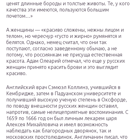
ценят длинные бороды и толстые животы. Те, у кого
качества эти имеются, пользуются большим
почетом…»
А женщины — «красиво сложены, нежны лицом и
телом», но чересчур «густо и жирно» румянятся и
белятся. Однако, немец считал, что они так
поступают, согласно заведенному обычаю, а не
потому, что россиянкам не присуща естественная
красота. Адам Олеарий отмечал, что еще у русских
женщин принято красить брови и это выглядит
красиво.
Английский врач Сэмюэл Коллинз, учившийся в
Кембридже, затем в Падуанском университете и
получивший высокую ученую степень в Оксфорде,
по поводу внешности русских женщин оставил,
напротив, самые нелицеприятные воспоминания. С
1659 по 1666 год он был личным лекарем царя
Алексея Михайловича и имел возможность
наблюдать как благородных дворянок, так и
московских простолюдинок. Англичанин писал, что