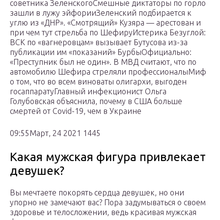
советника ЗеленскогоСмешные диктаторы по горло
зашли в лужу эйфорииЗеленский подбирается к
углю из «ДНР». «Смотрящий» Кузяра — арестован и
при чем тут стрельба по ШефируИстерика Безуглой:
ВСК по «вагнеровцам» вызывает Бутусова из-за
публикации им «показаний» БурбыОфициально:
«Преступник был не один». В МВД считают, что по
автомобилю Шефира стреляли профессионалыМиф
о том, что во всем виноваты олигархи, выгоден
госаппаратуГлавный инфекционист Ольга
Голубовская объяснила, почему в США больше
смертей от Сovid-19, чем в Украине
09:55Март, 24 2021 1445
Какая мужская фигура привлекает
девушек?
Вы мечтаете покорять сердца девушек, но они
упорно не замечают вас? Пора задумываться о своем
здоровье и телосложении, ведь красивая мужская