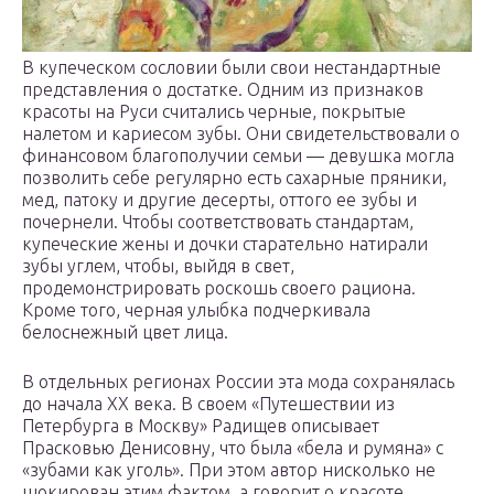
В купеческом сословии были свои нестандартные
представления о достатке. Одним из признаков
красоты на Руси считались черные, покрытые
налетом и кариесом зубы. Они свидетельствовали о
финансовом благополучии семьи — девушка могла
позволить себе регулярно есть сахарные пряники,
мед, патоку и другие десерты, оттого ее зубы и
почернели. Чтобы соответствовать стандартам,
купеческие жены и дочки старательно натирали
зубы углем, чтобы, выйдя в свет,
продемонстрировать роскошь своего рациона.
Кроме того, черная улыбка подчеркивала
белоснежный цвет лица.
В отдельных регионах России эта мода сохранялась
до начала XX века. В своем «Путешествии из
Петербурга в Москву» Радищев описывает
Прасковью Денисовну, что была «бела и румяна» с
«зубами как уголь». При этом автор нисколько не
шокирован этим фактом, а говорит о красоте