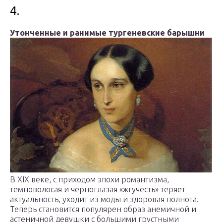
4.
Утонченные и ранимые тургеневские барышни
В XIX веке, с приходом эпохи романтизма,
темноволосая и черноглазая «жгучесть» теряет
актуальность, уходит из моды и здоровая полнота.
Теперь становится популярен образ анемичной и
астеничной девушки с большими грустными