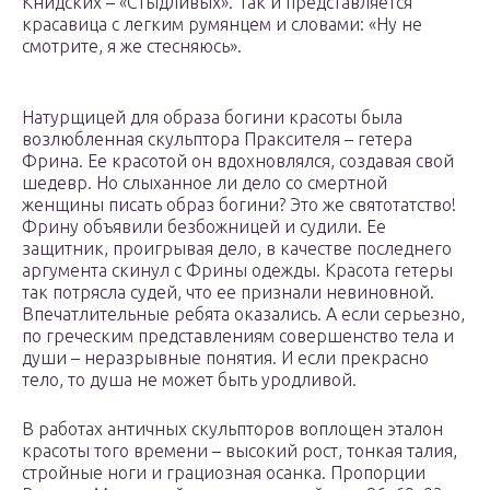
Книдских – «Стыдливых». Так и представляется
красавица с легким румянцем и словами: «Ну не
смотрите, я же стесняюсь».
Натурщицей для образа богини красоты была
возлюбленная скульптора Праксителя – гетера
Фрина. Ее красотой он вдохновлялся, создавая свой
шедевр. Но слыханное ли дело со смертной
женщины писать образ богини? Это же святотатство!
Фрину объявили безбожницей и судили. Ее
защитник, проигрывая дело, в качестве последнего
аргумента скинул с Фрины одежды. Красота гетеры
так потрясла судей, что ее признали невиновной.
Впечатлительные ребята оказались. А если серьезно,
по греческим представлениям совершенство тела и
души – неразрывные понятия. И если прекрасно
тело, то душа не может быть уродливой.
В работах античных скульпторов воплощен эталон
красоты того времени – высокий рост, тонкая талия,
стройные ноги и грациозная осанка. Пропорции