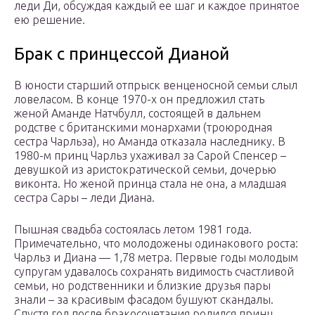
леди Ди, обсуждая каждый ее шаг и каждое принятое
ею решение.
Брак с принцессой Дианой
В юности старший отпрыск венценосной семьи слыл
ловеласом. В конце 1970-х он предложил стать
женой Аманде Натчбулл, состоящей в дальнем
родстве с британскими монархами (троюродная
сестра Чарльза), но Аманда отказала наследнику. В
1980-м принц Чарльз ухаживал за Сарой Спенсер –
девушкой из аристократической семьи, дочерью
виконта. Но женой принца стала не она, а младшая
сестра Сары – леди Диана.
Пышная свадьба состоялась летом 1981 года.
Примечательно, что молодожены одинакового роста:
Чарльз и Диана — 1,78 метра. Первые годы молодым
супругам удавалось сохранять видимость счастливой
семьи, но родственники и близкие друзья пары
знали – за красивым фасадом бушуют скандалы.
Спустя год после бракосочетания родился принц