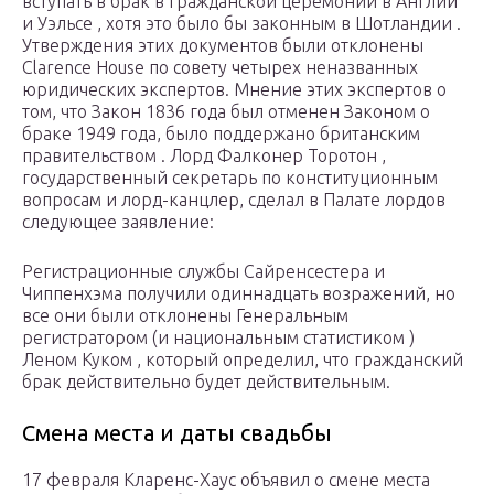
вступать в брак в гражданской церемонии в Англии
и Уэльсе , хотя это было бы законным в Шотландии .
Утверждения этих документов были отклонены
Clarence House по совету четырех неназванных
юридических экспертов. Мнение этих экспертов о
том, что Закон 1836 года был отменен Законом о
браке 1949 года, было поддержано британским
правительством . Лорд Фалконер Торотон ,
государственный секретарь по конституционным
вопросам и лорд-канцлер, сделал в Палате лордов
следующее заявление:
Регистрационные службы Сайренсестера и
Чиппенхэма получили одиннадцать возражений, но
все они были отклонены Генеральным
регистратором (и национальным статистиком )
Леном Куком , который определил, что гражданский
брак действительно будет действительным.
Смена места и даты свадьбы
17 февраля Кларенс-Хаус объявил о смене места