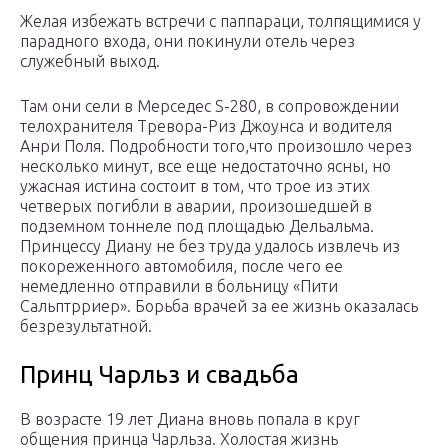
Желая избежать встречи с паппараци, толпящимися у
парадного входа, они покинули отель через
служебный выход.
Там они сели в Мерседес S-280, в сопровождении
телохранителя Тревора-Риз Джоунса и водителя
Анри Поля. Подробности того,что произошло через
несколько минут, все еще недостаточно ясны, но
ужасная истина состоит в том, что трое из этих
четверых погибли в аварии, произошедшей в
подземном тоннеле под площадью Дельальма.
Принцессу Диану не без труда удалось извлечь из
покореженного автомобиля, после чего ее
немедленно отправили в больницу «Пити
Сальптрриер». Борьба врачей за ее жизнь оказалась
безрезультатной.
Принц Чарльз и свадьба
В возрасте 19 лет Диана вновь попала в круг
общения принца Чарльза. Холостая жизнь