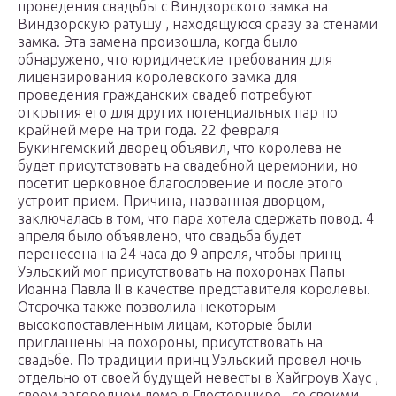
проведения свадьбы с Виндзорского замка на
Виндзорскую ратушу ,
находящуюся
сразу за стенами
замка. Эта замена произошла, когда было
обнаружено, что юридические требования для
лицензирования королевского замка для
проведения гражданских свадеб потребуют
открытия его для других потенциальных пар по
крайней мере на три года. 22 февраля
Букингемский дворец объявил, что королева не
будет присутствовать на свадебной церемонии, но
посетит церковное благословение и после этого
устроит прием. Причина, названная дворцом,
заключалась в том, что пара хотела сдержать повод. 4
апреля было объявлено, что свадьба будет
перенесена на 24 часа до 9 апреля, чтобы принц
Уэльский мог присутствовать на похоронах Папы
Иоанна Павла II в качестве представителя королевы.
Отсрочка также позволила некоторым
высокопоставленным лицам, которые были
приглашены на похороны, присутствовать на
свадьбе. По традиции принц Уэльский провел ночь
отдельно от своей будущей невесты в Хайгроув Хаус ,
своем загородном доме в Глостершире , со своими