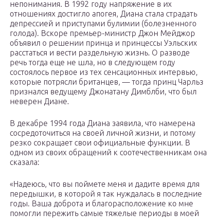
непонимания. В 1992 году напряжение в их
отношениях достигло апогея, Диана стала страдать
депрессией и приступами булимии (болезненного
голода). Вскоре премьер-министр Джон Мейджор
объявил о решении принца и принцессы Уэльских
расстаться и вести раздельную жизнь. О разводе
речь тогда еще не шла, но в следующем году
состоялось первое из тех сенсационных интервью,
которые потрясли британцев, — тогда принц Чарльз
признался ведущему Джонатану Димблби, что был
неверен Диане.
В декабре 1994 года Диана заявила, что намерена
сосредоточиться на своей личной жизни, и потому
резко сокращает свои официальные функции. В
одном из своих обращений к соотечественникам она
сказала:
«Надеюсь, что вы поймете меня и дадите время для
передышки, в которой я так нуждалась в последние
годы. Ваша доброта и благорасположение ко мне
помогли пережить самые тяжелые периоды в моей