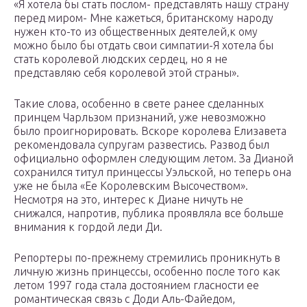
«Я хотела бы стать послом- представлять нашу страну
перед миром- Мне кажеться, британскому народу
нужен кто-то из общественных деятелей,к ому
можно было бы отдать свои симпатии-Я хотела бы
стать королевой людских сердец, но я не
представляю себя королевой этой страны».
Такие слова, особенно в свете ранее сделанных
принцем Чарльзом признаний, уже невозможно
было проигнорировать. Вскоре королева Елизавета
рекомендовала супругам развестись. Развод был
официально оформлен следующим летом. За Дианой
сохранился титул принцессы Уэльской, но теперь она
уже не была «Ее Королевским Высочеством».
Несмотря на это, интерес к Диане ничуть не
снижался, напротив, публика проявляла все больше
внимания к гордой леди Ди.
Репортеры по-прежнему стремились проникнуть в
личную жизнь принцессы, особенно после того как
летом 1997 года стала достоянием гласности ее
романтическая связь с Доди Аль-Файедом,