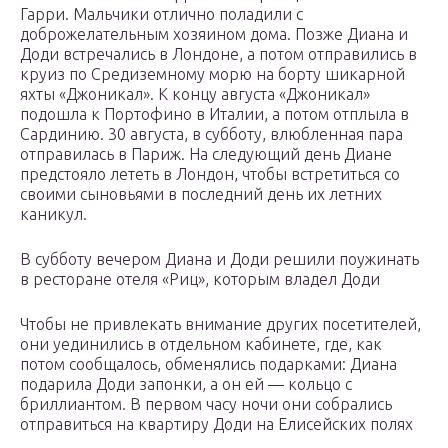
Гарри. Мальчики отлично поладили с
доброжелательным хозяином дома. Позже Диана и
Доди встречались в Лондоне, а потом отправились в
круиз по Средиземному морю на борту шикарной
яхты «Джоникал». К концу августа «Джоникал»
подошла к Портофино в Италии, а потом отплыла в
Сардинию. 30 августа, в субботу, влюбленная пара
отправилась в Париж. На следующий день Диане
предстояло лететь в Лондон, чтобы встретиться со
своими сыновьями в последний день их летних
каникул.
В субботу вечером Диана и Доди решили поужинать
в ресторане отеля «Риц», которым владел Доди
Чтобы не привлекать внимание других посетителей,
они уединились в отдельном кабинете, где, как
потом сообщалось, обменялись подарками: Диана
подарила Доди запонки, а он ей — кольцо с
бриллиантом. В первом часу ночи они собрались
отправиться на квартиру Доди на Елисейских полях