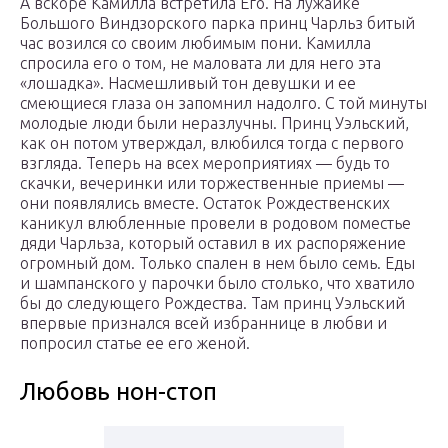
А вскоре Камилла встретила Его. На лужайке
Большого Виндзорского парка принц Чарльз битый
час возился со своим любимым пони. Камилла
спросила его о том, не маловата ли для него эта
«лошадка». Насмешливый тон девушки и ее
смеющиеся глаза он запомнил надолго. С той минуты
молодые люди были неразлучны. Принц Уэльский,
как он потом утверждал, влюбился тогда с первого
взгляда. Теперь на всех мероприятиях — будь то
скачки, вечеринки или торжественные приемы —
они появлялись вместе. Остаток Рождественских
каникул влюбленные провели в родовом поместье
дяди Чарльза, который оставил в их распоряжение
огромный дом. Только спален в нем было семь. Еды
и шампанского у парочки было столько, что хватило
бы до следующего Рождества. Там принц Уэльский
впервые признался всей избраннице в любви и
попросил статье ее его женой.
Любовь нон-стоп