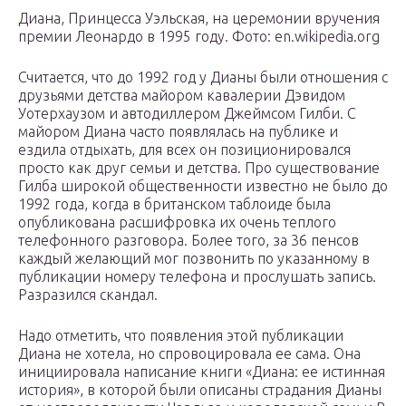
Диана, Принцесса Уэльская, на церемонии вручения
премии Леонардо в 1995 году. Фото: en.wikipedia.org
Считается, что до 1992 год у Дианы были отношения с
друзьями детства майором кавалерии Дэвидом
Уотерхаузом и автодиллером Джеймсом Гилби. С
майором Диана часто появлялась на публике и
ездила отдыхать, для всех он позиционировался
просто как друг семьи и детства. Про существование
Гилба широкой общественности известно не было до
1992 года, когда в британском таблоиде была
опубликована расшифровка их очень теплого
телефонного разговора. Более того, за 36 пенсов
каждый желающий мог позвонить по указанному в
публикации номеру телефона и прослушать запись.
Разразился скандал.
Надо отметить, что появления этой публикации
Диана не хотела, но спровоцировала ее сама. Она
инициировала написание книги «Диана: ее истинная
история», в которой были описаны страдания Дианы