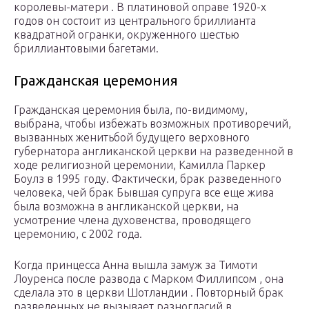
королевы-матери . В платиновой оправе 1920-х
годов он состоит из центрального бриллианта
квадратной огранки, окруженного шестью
бриллиантовыми багетами.
Гражданская церемония
Гражданская церемония была, по-видимому,
выбрана, чтобы избежать возможных противоречий,
вызванных женитьбой будущего верховного
губернатора англиканской церкви на разведенной в
ходе религиозной церемонии, Камилла Паркер
Боулз в 1995 году. Фактически, брак разведенного
человека, чей брак Бывшая супруга все еще жива
была возможна в англиканской церкви, на
усмотрение члена духовенства, проводящего
церемонию, с 2002 года.
Когда принцесса Анна вышла замуж за Тимоти
Лоуренса после развода с Марком Филлипсом , она
сделала это в церкви Шотландии . Повторный брак
разведенных не вызывает разногласий в