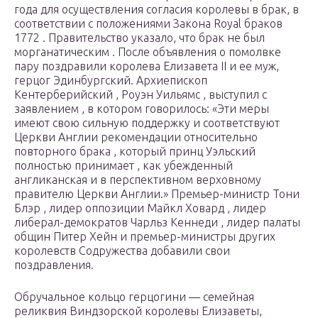
года для осуществления согласия королевы в брак, в
соответствии с положениями Закона Royal браков
1772 . Правительство указало, что брак не был
морганатическим . После объявления о помолвке
пару поздравили королева Елизавета II и ее муж,
герцог Эдинбургский. Архиепископ
Кентерберийский , Роуэн Уильямс , выступил с
заявлением , в котором говорилось: «Эти меры
имеют свою сильную поддержку и соответствуют
Церкви Англии рекомендации относительно
повторного брака , который принц Уэльский
полностью принимает , как убежденный
англиканская и в перспективном верховному
правителю Церкви Англии.» Премьер-министр Тони
Блэр , лидер оппозиции Майкл Ховард , лидер
либерал-демократов Чарльз Кеннеди , лидер палаты
общин Питер Хейн и премьер-министры других
королевств Содружества добавили свои
поздравления.
Обручальное кольцо герцогини — семейная
реликвия Виндзорской королевы Елизаветы,