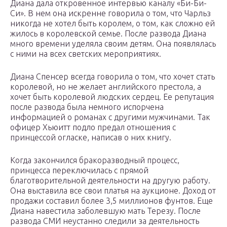
Диана дала откровенное интервью каналу «Би-Би-
Си». В нем она искренне говорила о том, что Чарльз
никогда не хотел быть королем, о том, как сложно ей
жилось в королевской семье. После развода Диана
много времени уделяла своим детям. Она появлялась
с ними на всех светских мероприятиях.
Диана Спенсер всегда говорила о том, что хочет стать
королевой, но не желает английского престола, а
хочет быть королевой людских сердец. Ее репутация
после развода была немного испорчена
информацией о романах с другими мужчинами. Так
офицер Хьюитт подло предал отношения с
принцессой огласке, написав о них книгу.
Когда закончился бракоразводный процесс,
принцесса переключилась с прямой
благотворительной деятельности на другую работу.
Она выставила все свои платья на аукционе. Доход от
продажи составил более 3,5 миллионов фунтов. Еще
Диана навестила заболевшую мать Терезу. После
развода СМИ неустанно следили за деятельность