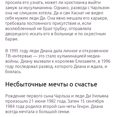
просила его узнать, может ли христианка выйти
замуж за мусульманина. Однако, развода с Чарльзом
она не слишком хотела. Да и сам Хаснат не видел
себя мужем леди Ди. Она явно мешала его карьере,
требовала постоянного присутствия и, если
возлюбленный не брал трубку, отправляла
дворецкого искать его в больнице и по окрестным
барам.
В 1995 году леди Диана дала личное и откровенное
ТВ-интервью — это стало кульминацией медиа-
войны. Диану вызвали к королеве Елизавете, в 1996
году последовал развод, которого Диана и ждала, и
боялась.
Несбыточные мечты о счастье
Рождение первого сына Чарльза и леди Ди Уильяма
произошло 21 июня 1982 года. Затем 15 сентября
1984 года родился второй сын четы Генри. Диана
всегда мечтала о большой семье.