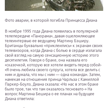
Фото аварии, в которой погибла Принцесса Диана
В ноябре 1995 года Диана появилась в популярной
телепередаче «Панорама», давая ошеломляющее
телеинтервью ее ведущему Мартину Бэширу.
Британцы буквально «приклеились» к экранам своих
телевизоров, когда Диана с болью в сердце излагала
свой взгляд на самую сенсационную историю этого
десятилетия. Говоря о браке, она назвала его
«сказочкой, которую все хотели видеть перед собой-
«Я очень любила своего супруга, хотела все делить с
ним и думала, что мы с ним — одна команда». Затем,
намекая на отношения принца Чарльза с Камиллой
Паркер-Боулз, Диана сказала: «Но нас в этом браке
было трое, так что там оказалось тесновато-» На
вопрос Мартина Бешира о ее планах на будущее
Диана ответила: