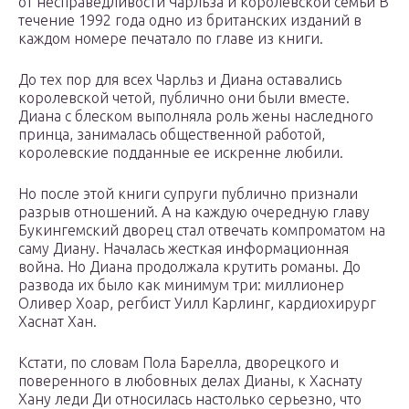
от несправедливости Чарльза и королевской семьи В
течение 1992 года одно из британских изданий в
каждом номере печатало по главе из книги.
До тех пор для всех Чарльз и Диана оставались
королевской четой, публично они были вместе.
Диана с блеском выполняла роль жены наследного
принца, занималась общественной работой,
королевские подданные ее искренне любили.
Но после этой книги супруги публично признали
разрыв отношений. А на каждую очередную главу
Букингемский дворец стал отвечать компроматом на
саму Диану. Началась жесткая информационная
война. Но Диана продолжала крутить романы. До
развода их было как минимум три: миллионер
Оливер Хоар, регбист Уилл Карлинг, кардиохирург
Хаснат Хан.
Кстати, по словам Пола Барелла, дворецкого и
поверенного в любовных делах Дианы, к Хаснату
Хану леди Ди относилась настолько серьезно, что