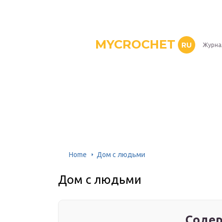
MYCROCHET
RU
Журна
Home
Дом с людьми
Дом с людьми
Содер