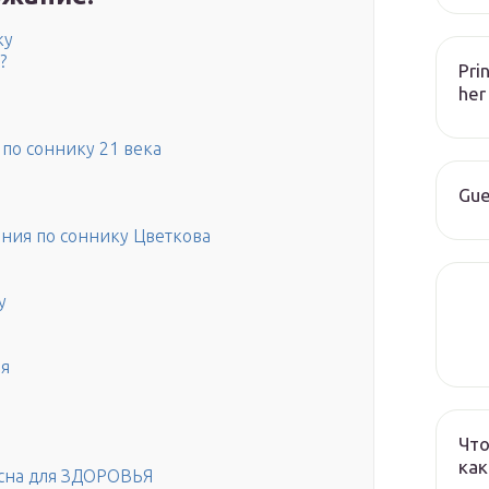
ку
?
Pri
her
по соннику 21 века
Gue
ния по соннику Цветкова
у
ия
Что
как
 сна для ЗДОРОВЬЯ