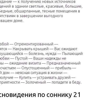
 здание — к получению новых источников
ений в здании светлые, красивые, большие,
е.Бедные, обшарпанные, тесные помещения в
пятствиям в завершении выгодного
 вашем доме.
особой — Отремонтированный —
ятся — Накрывать крышей — Вас ожидают
зрушающийся — болезнь, нужда — Пылающий
 любви — Пустой — Ваши надежды не
ены — ожидание визита — Предназначенный
несчастьем — Опустошенный — прибыль —
й дом — неясная ситуация в жизни —
олучие — Купить — устраивать друзей —
риятности — Золоченый — попадете в беду.
сновидения по соннику 21