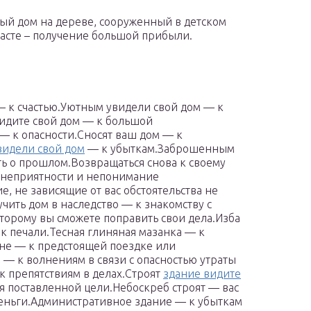
ый дом на дереве, сооруженный в детском
асте – получение большой прибыли.
— к счастью.Уютным увидели свой дом — к
идите свой дом — к большой
 к опасности.Сносят ваш дом — к
видели свой дом
— к убыткам.Заброшенным
ть о прошлом.Возвращаться снова к своему
т неприятности и непонимание
 не зависящие от вас обстоятельства не
чить дом в наследство — к знакомству с
торому вы сможете поправить свои дела.Изба
 печали.Тесная глиняная мазанка — к
не — к предстоящей поездке или
— к волнениям в связи с опасностью утраты
к препятствиям в делах.Строят
здание видите
ся поставленной цели.Небоскреб строят — вас
деньги.Административное здание — к убыткам