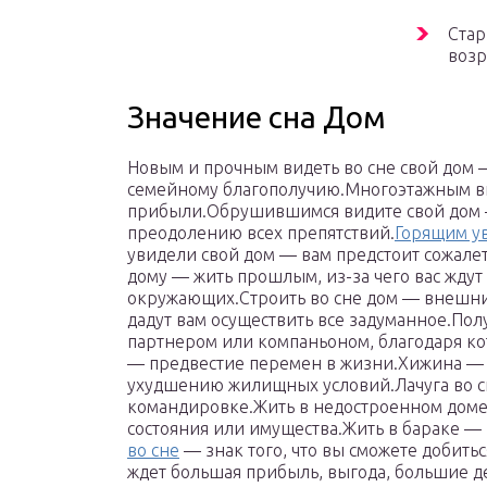
Стар
возр
Значение сна Дом
Новым и прочным видеть во сне свой дом 
семейному благополучию.Многоэтажным в
прибыли.Обрушившимся видите свой дом —
преодолению всех препятствий.
Горящим у
увидели свой дом — вам предстоит сожале
дому — жить прошлым, из-за чего вас жду
окружающих.Строить во сне дом — внешние,
дадут вам осуществить все задуманное.Полу
партнером или компаньоном, благодаря ко
— предвестие перемен в жизни.Хижина — к
ухудшению жилищных условий.Лачуга во с
командировке.Жить в недостроенном доме 
состояния или имущества.Жить в бараке — 
во сне
— знак того, что вы сможете добить
ждет большая прибыль, выгода, большие 