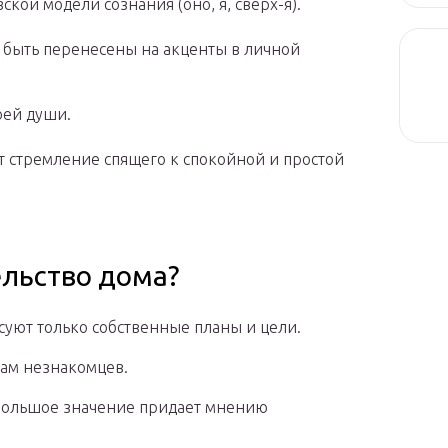
кой модели сознания (оно, я, сверх-я).
 быть перенесены на акценты в личной
воей души.
 стремление спящего к спокойной и простой
ельство дома?
суют только собственные планы и цели.
там незнакомцев.
большое значение придает мнению