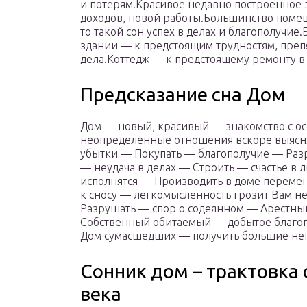
и потерям.Красивое недавно построенное
доходов, новой работы.Большинство помещ
то такой сон успех в делах и благополучи
здании — к предстоящим трудностям, пре
дела.Коттедж — к предстоящему ремонту в
Предсказание сна Дом
Дом — новый, красивый — знакомство с 
неопределенные отношения вскоре выясн
убытки — Покупать — благополучие — Ра
— неудача в делах — Строить — счастье в
исполнятся — Производить в доме перем
к сносу — легкомысленность грозит Вам 
Разрушать — спор о содеянном — Арестны
Собственный обитаемый — добытое благоп
Дом сумасшедших — получить большие неп
Сонник дом – трактовка 
века