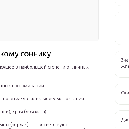
кому соннику
Зна
жи
исящее в наибольшей степени от личных
нных воспоминаний.
Ск
, но он же является моделью сознания.
ши), храм (дом мага).
Дж
рыша (чердак): — соответствуют