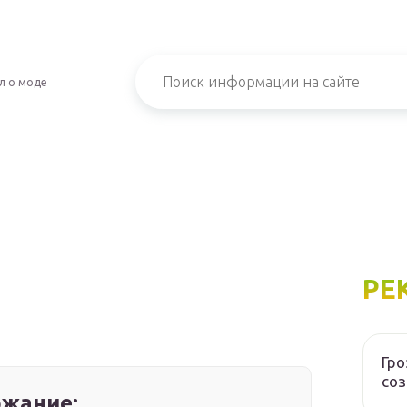
л о моде
РЕ
Гр
соз
жание: