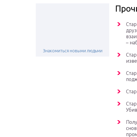
Прочи
Стар
друз
взаи
– на
Знакомиться новыми людьми
Стар
изве
Стар
подж
Стар
Стар
Убив
Полу
снов
пром