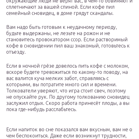
окружающие люди не верят вас, в чём-то обвиняют и
сплетничают за вашей спиной. Если кофе пил
семейный сновидец, в доме грядут скандалы.
Вам надо быть готовым к неудачному периоду,
будьте выдержаны, не лезьте на рожон и не
становитесь провокатором ссор. Если растворимый
кофе в сновидении пил ваш знакомый, готовьтесь к
отъезду.
Если в ночной грёзе довелось пить кофе с молоком,
вскоре будете тревожиться по какому-то поводу, на
вас валится куча мелких забот, справляясь с
которыми, вы потратите много сил и времени.
Толкователи уверяют, что игра стоит свеч, поэтому
не опускайте рук. По другому толкованию сновидец
заслужил отдых. Скоро работа принесёт плоды, а вы
пока где-нибудь расслабьтесь.
Если напиток во сне показался вам вкусным, вам не о
чем беспокоиться. Даже если возникнут трудности,