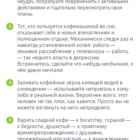
неудач, попробуйте повременить с активными
действиями и тщательно пересмотреть свои
планы.
Тот, кто пользуется кофемашиной во сне,
отказывает себе в новых впечатлениях и
полноценном отдыхе. Механически следуя раз и
навсегда установленной колее: работа —
ленивое расслабление у телевизора — работа,
— так недолго впасть в депрессию.
Встряхнитесь, сделайте что-нибудь необычное, о
чём давно мечтали!
Заливать кофейные зёрна кипящей водой в
сновидении — испытываете неприязнь к кому-
либо в реальной жизни. Вероятнее всего, этот
человек не так плох, как кажется. Просто вы не
можете взглянуть на него непредвзято.
Варить сладкий кофе — к богатству, горький —
к бедности, душистый — к приятному
времяпрепровождению с друзьями,
пережжённый или кислый — к вынужденному