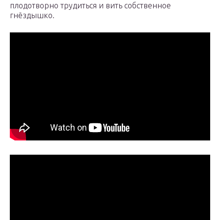
плодотворно трудиться и вить собственное
гнёздышко.