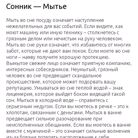
Сонник — Мытье
Мыть во сне посуду означает наступление
нежелательных для вас событий. Если видите, как
моют машину или иную технику – столкнетесь с
грязным делом или нечистым на руку человеком.
Мыть во сне руки означает, что избавитесь от многих
забот, которые не дают вам покоя. Если моете во сне
ноги – наяву получите хорошую протекцию.
Вымытое свежее лицо означает приятную компанию,
интересных собеседников. Неумытый, грязный
человек во сне предвещает скандальное
происшествие, которое может подорвать вашу
репутацию. Умываться во сне теплой водой – знак
лицемерия, которое выйдет боком видящей такой
сон. Мыться в холодной воде – справитесь с
серьезным недугом. Если вы моетесь в речке – это к
хлопотам, связанным с деньгами. Мыться в ванне
предвещает сильное разочарование при
неисполненных обещаниях. Если вы моетесь в ванне
вместе с мужчиной – это означает сильные волнения
из-за боязни потерять расположение к себе