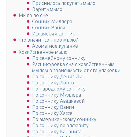
Приснилось покупать мыло
Варить мыло
Мыло во сне
Сонник Миллера
Сонник Ванги
Исламский сонник
Что значит сон про мыло?
Ароматное купание
Хозяйственное мыло
По семейному соннику
Расшифровка сна с хозяйственным
мылом в зависимости от его упаковки
По соннику Дениз Линн
По соннику Лонго
По народному соннику
По соннику Миллера
По соннику Авадяевой
По соннику Ванги
По соннику Хассе
По американскому соннику
По соннику по алфавиту
По соннику Кананита