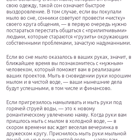
свою одежду, такой сон означает быстрое
выздоровление. В том случае, если вы покупали
мыло во сне, сонники советуют провести «чистку»
своего круга общения, — в первую очередь нужно
постараться перестать общаться с «прилипчивыми»
людьми, которые стараются «грузить» окружающих
собственными проблемами, зачастую надуманными.
Если во сне мыло оказалось в ваших руках, значит, в
ближайшее время вы познакомитесь с «нужным»
человеком, который поможет вам в реализации
ваших проектов. Мыть в сновидении руки хорошим
мылом и в чистой воде, — ваши нынешние дела
будут успешными, в том числе и финансово.
Если пригрезилось намыливать и мыть руки под
горячей струей воды, — это к новому
романтическому увлечению наяву. Когда руки вам
пришлось мыть с мылом в холодной воде, — в
скором времени вас ждет веселая вечеринка в
дружеском кругу. Приснилось мыть руки мыльной
пеной, но не в очень чистой воде, — наяву вам