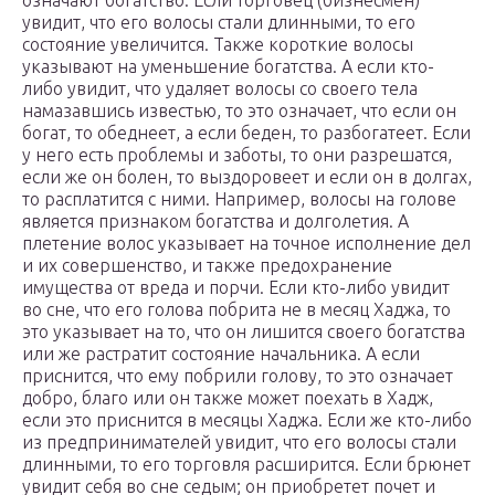
означают богатство. Если торговец (бизнесмен)
увидит, что его волосы стали длинными, то его
состояние увеличится. Также короткие волосы
указывают на уменьшение богатства. А если кто-
либо увидит, что удаляет волосы со своего тела
намазавшись известью, то это означает, что если он
богат, то обеднеет, а если беден, то разбогатеет. Если
у него есть проблемы и заботы, то они разрешатся,
если же он болен, то выздоровеет и если он в долгах,
то расплатится с ними. Например, волосы на голове
является признаком богатства и долголетия. А
плетение волос указывает на точное исполнение дел
и их совершенство, и также предохранение
имущества от вреда и порчи. Если кто-либо увидит
во сне, что его голова побрита не в месяц Хаджа, то
это указывает на то, что он лишится своего богатства
или же растратит состояние начальника. А если
приснится, что ему побрили голову, то это означает
добро, благо или он также может поехать в Хадж,
если это приснится в месяцы Хаджа. Если же кто-либо
из предпринимателей увидит, что его волосы стали
длинными, то его торговля расширится. Если брюнет
увидит себя во сне седым; он приобретет почет и