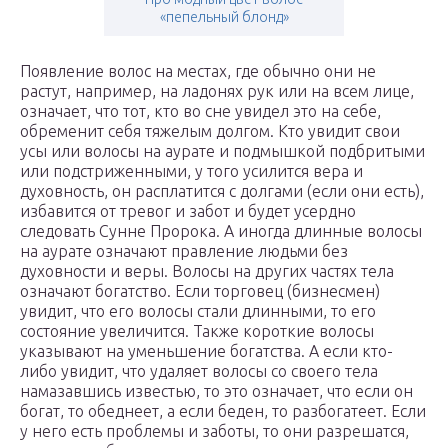
«пепельный блонд»
Появление волос на местах, где обычно они не
растут, например, на ладонях рук или на всем лице,
означает, что тот, кто во сне увидел это на себе,
обременит себя тяжелым долгом. Кто увидит свои
усы или волосы на аурате и подмышкой подбритыми
или подстриженными, у того усилится вера и
духовность, он расплатится с долгами (если они есть),
избавится от тревог и забот и будет усердно
следовать Сунне Пророка. А иногда длинные волосы
на аурате означают правление людьми без
духовности и веры. Волосы на других частях тела
означают богатство. Если торговец (бизнесмен)
увидит, что его волосы стали длинными, то его
состояние увеличится. Также короткие волосы
указывают на уменьшение богатства. А если кто-
либо увидит, что удаляет волосы со своего тела
намазавшись известью, то это означает, что если он
богат, то обеднеет, а если беден, то разбогатеет. Если
у него есть проблемы и заботы, то они разрешатся,