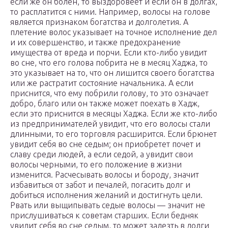
если же он болен, то выздоровеет и если он в долгах,
то расплатится с ними. Например, волосы на голове
является признаком богатства и долголетия. А
плетение волос указывает на точное исполнение дел
и их совершенство, и также предохранение
имущества от вреда и порчи. Если кто-либо увидит
во сне, что его голова побрита не в месяц Хаджа, то
это указывает на то, что он лишится своего богатства
или же растратит состояние начальника. А если
приснится, что ему побрили голову, то это означает
добро, благо или он также может поехать в Хадж,
если это приснится в месяцы Хаджа. Если же кто-либо
из предпринимателей увидит, что его волосы стали
длинными, то его торговля расширится. Если брюнет
увидит себя во сне седым; он приобретет почет и
славу среди людей, а если седой, а увидит свои
волосы черными, то его положение в жизни
изменится. Расчесывать волосы и бороду, значит
избавиться от забот и печалей, погасить долг и
добиться исполнения желаний и достигнуть цели.
Рвать или выщипывать седые волосы — значит не
прислушиваться к советам старших. Если бедняк
увидит себя во сне седым, то может залезть в долги