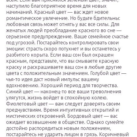
наступило благоприятное время для новых
начинаний. Красный цвет — вас ждет новое
романтическое увлечение. Но будьте бдительны:
любовная связь может отнять у вас все силы. Для
женатых людей преобладание красного во сне —
серьезное предупреждение. Ваше семейное счастье
под угрозой. Постарайтесь контролировать свои
эмоции: страсть скоро потухнет и вы останетесь у
разбитого корыта. Если ваш сон был окрашен
красным, представьте, что вы смываете красную
краску и раскрашиваете ваш сон в любые другие
цвета с положительным значением. Голубой цвет —
чья-то идея даст новый импульс вашему
вдохновению. Хороший период для творчества.
Синий цвет — наконец-то все ваши треволнения
улягутся, жизнь войдет в спокойную колею.
Фиолетовый цвет — вам следует доверять своим
предчувствиям. Время интуитивных открытий и
мистических откровений. Бордовый цвет — вас
ожидает возвышение в обществе. Однако сумейте
достойно распорядиться новым положением,
постарайтесь не ударить лицом в грязь. Коричневый