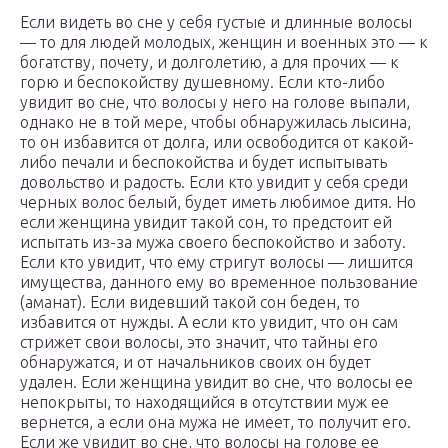
Если видеть во сне у себя густые и длинные волосы
— то для людей молодых, женщин и военных это — к
богатству, почету, и долголетию, а для прочих — к
горю и беспокойству душевному. Если кто-либо
увидит во сне, что волосы у него на голове выпали,
однако не в той мере, чтобы обнаружилась лысина,
то он избавится от долга, или освободится от какой-
либо печали и беспокойства и будет испытывать
довольство и радость. Если кто увидит у себя среди
черных волос белый, будет иметь любимое дитя. Но
если женщина увидит такой сон, то предстоит ей
испытать из-за мужа своего беспокойство и заботу.
Если кто увидит, что ему стригут волосы — лишится
имущества, данного ему во временное пользование
(аманат). Если видевший такой сон беден, то
избавится от нужды. А если кто увидит, что он сам
стрижет свои волосы, это значит, что тайны его
обнаружатся, и от начальников своих он будет
удален. Если женщина увидит во сне, что волосы ее
непокрыты, то находящийся в отсутствии муж ее
вернется, а если она мужа не имеет, то получит его.
Если же увидит во сне, что волосы на голове ее