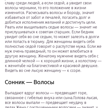
славу среди людей, а если седой, а увидит свои
волосы черными, то его положение в жизни
изменится. Расчесывать волосы и бороду, значит
избавиться от забот и печалей, погасить долг и
добиться исполнения желаний и достигнуть цели.
Рвать или выщипывать седые волосы — значит не
прислушиваться к советам старших. Если бедняк
увидит себя во сне седым, то может залезть в долги
или попасть в тюрьму. Для женщины видеть себя
полностью седой говорит о распутстве мужа. Если же
муж очень праведный, то он может влюбиться в
другую женщину. Женатому мужчине видеть себя с
длинной челкой — к хорошей жизни, а холостому —
к женитьбе на благочестивой и красивой девушке.
Видеть во сне лысую женщину — к ссоре.
Сонник — Волосы
Выпадают вдруг волосы — предвещает горе,
связанное с гибелью внука или сына.Голова лысая,
все волосы выпали — предвещает неудачу в
делах.Жена с распущенными волосами — значит, у