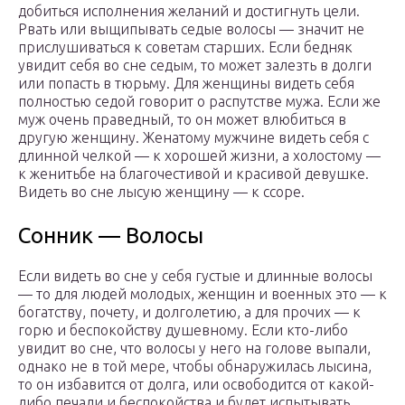
добиться исполнения желаний и достигнуть цели.
Рвать или выщипывать седые волосы — значит не
прислушиваться к советам старших. Если бедняк
увидит себя во сне седым, то может залезть в долги
или попасть в тюрьму. Для женщины видеть себя
полностью седой говорит о распутстве мужа. Если же
муж очень праведный, то он может влюбиться в
другую женщину. Женатому мужчине видеть себя с
длинной челкой — к хорошей жизни, а холостому —
к женитьбе на благочестивой и красивой девушке.
Видеть во сне лысую женщину — к ссоре.
Сонник — Волосы
Если видеть во сне у себя густые и длинные волосы
— то для людей молодых, женщин и военных это — к
богатству, почету, и долголетию, а для прочих — к
горю и беспокойству душевному. Если кто-либо
увидит во сне, что волосы у него на голове выпали,
однако не в той мере, чтобы обнаружилась лысина,
то он избавится от долга, или освободится от какой-
либо печали и беспокойства и будет испытывать