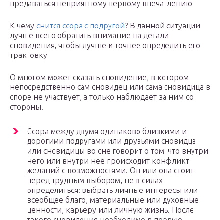
предаваться неприятному первому впечатлению
К чему
снится ссора с подругой
? В данной ситуации
лучше всего обратить внимание на детали
сновидения, чтобы лучше и точнее определить его
трактовку
О многом может сказать сновидение, в котором
непосредственно сам сновидец или сама сновидица в
споре не участвует, а только наблюдает за ним со
стороны.
Ссора между двумя одинаково близкими и
дорогими подругами или друзьями сновидца
или сновидицы во сне говорит о том, что внутри
него или внутри неё происходит конфликт
желаний с возможностями. Он или она стоит
перед трудным выбором, не в силах
определиться: выбрать личные интересы или
всеобщее благо, материальные или духовные
ценности, карьеру или личную жизнь. После
такого сновидения необходимо в первую