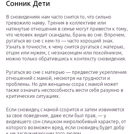
Сонник Дети
В сновидениях нам часто снится то, что сильно
тревожило наяву. Трения в коллективе или
натянутые отношения в семье могут привести к тому,
что человек видит скандалы, брань во сне. Впрочем,
ругаться во сне с кем-то — часто хороший знак.
Узнать в точности, к чему снится ругаться с матерью,
отцом или мужем, с незнакомцем или покойником,
можно только обратившись к контексту сновидения.
Ругаться во сне с матерью — предвестие укрепления
отношений с мамой, несмотря на трудности и
проблемы. Но для женщины ссора с мамой может
также означать неспособность вести себя разумно в
критических ситуациях.
Если сновидец с мамой ссорится и затем извиняется
за свое поведение, даже если был прав, — у
видевшего сон слишком миролюбивый характер, от
которого возможен вред, если сновидец будет добр
к не заслуживающим того людям.