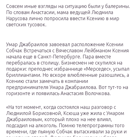
Совсем иные взгляды на ситуацию были у балерины.
По словам Анастасии, мама ведущей Людмила
Нарусова лично попросила ввести Ксению в мир
светских тусовок.
Умар Джабраилов завоевал расположение Ксении
Собчак Встречаться с Вячеславом Лейбманом Ксения
начала еще в Санкт-Петербурге. Пара вместе
перебралась в столицу. Бизнесмен не скупился на
подарки: преподнес избраннице «Мерседес», усыпал
бриллиантами. Но вскоре влюбленные разошлись, а
Ксению стали замечать в компании
предпринимателя Умара Джабраилова. Вот тут-то на
горизонте и появилась Анастасия Волочкова.
«На тот момент, когда состоялся наш разговор с
Людмилой Борисовной, Ксюша уже жила с Умаром
Джабраиловым, который плохо на нее влиял,
подсадил на алкоголь. Помню телепрограммы того
времени, где пьяную Собчак вытаскивали за руки и