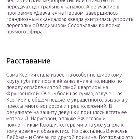
вести светские мероприятия или сниматься в
передачах центральных каналов. А ее участие в
программе «Девчата» на Первом, завершилось
грандиозным скандалом: звезда ухитрилась устроить
перепалку с Владимиром Соловьевым во время
прямого эфира.
Расставание
Сама Ксения стала известна особенно широкому
кругу публики после её заявления в полицию по
поводу ограбления той самой квартиры на
Фрунзенской. Очень большая сумма, озвученная
Ксенией в общем подсчёте украденного, вызвала у
прессы много вопросов и предположений. В
результате на защиту девушки пришлось встать её
матери Л. Нарусовой, а также Вячеславу и
поклонникам Ксюши, которыми она уже успела к
тому времени обзавестись. Но расстались Вячеслав
Лейбман и Собчак по другой причине. Вот только это