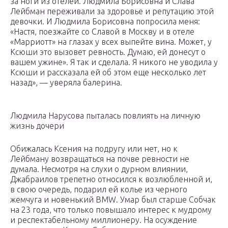
за ноги из отелей. Людмила Борисовна и Слава
Лейбман переживали за здоровье и репутацию этой
девочки. И Людмила Борисовна попросила меня:
«Настя, поезжайте со Славой в Москву и в отеле
«Марриотт» на глазах у всех выпейте вина. Может, у
Ксюши это вызовет ревность. Думаю, ей донесут о
вашем ужине». Я так и сделала. Я никого не уводила у
Ксюши и рассказала ей об этом еще несколько лет
назад», — уверяла балерина.
Людмила Нарусова пыталась повлиять на личную
жизнь дочери
Обижалась Ксения на подругу или нет, но к
Лейбману возвращаться на почве ревности не
думала. Несмотря на слухи о дурном влиянии,
Джабраилов трепетно относился к возлюбленной и,
в свою очередь, подарил ей колье из черного
жемчуга и новенький BMW. Умар был старше Собчак
на 23 года, что только повышало интерес к мудрому
и респектабельному миллионеру. На осуждение