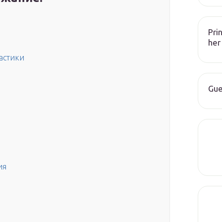
Pri
her
астики
Gue
ия