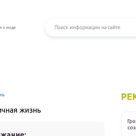
л о моде
РЕ
знь
ичная жизнь
Гр
соз
жание: