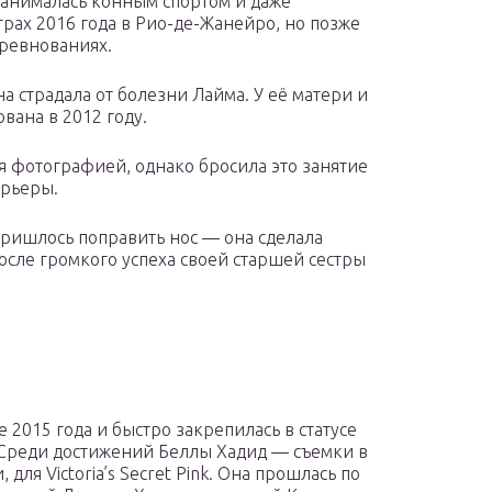
занималась конным спортом и даже
рах 2016 года в Рио-де-Жанейро, но позже
оревнованиях.
на страдала от болезни Лайма. У её матери и
вана в 2012 году.
я фотографией, однако бросила это занятие
арьеры.
 пришлось поправить нос — она сделала
осле громкого успеха своей старшей сестры
е 2015 года и быстро закрепилась в статусе
 Среди достижений Беллы Хадид — съемки в
для Victoria’s Secret Pink. Она прошлась по