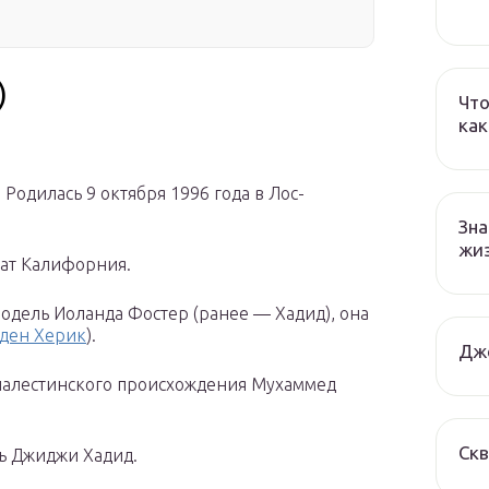
)
Что
как
). Родилась 9 октября 1996 года в Лос-
Зна
жи
тат Калифорния.
одель Иоланда Фостер (ранее — Хадид), она
 ден Херик
).
Дж
палестинского происхождения Мухаммед
Ск
ль Джиджи Хадид.