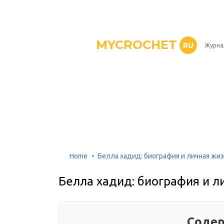
MYCROCHET
RU
Журна
Home
Белла хадид: биография и личная жи
Белла хадид: биография и л
Содер