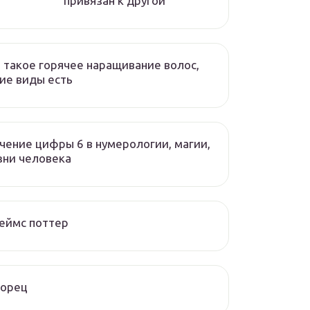
привязан к другой
 такое горячее наращивание волос,
ие виды есть
чение цифры 6 в нумерологии, магии,
зни человека
еймс поттер
ворец