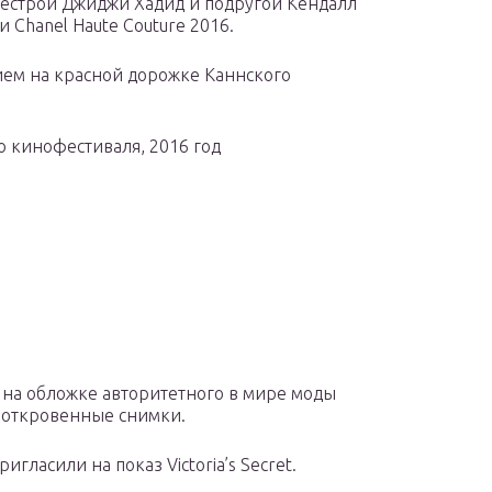
 сестрой Джиджи Хадид и подругой Кендалл
 Chanel Haute Couture 2016.
ием на красной дорожке Каннского
о кинофестиваля, 2016 год
 на обложке авторитетного в мире моды
а откровенные снимки.
гласили на показ Victoria’s Secret.