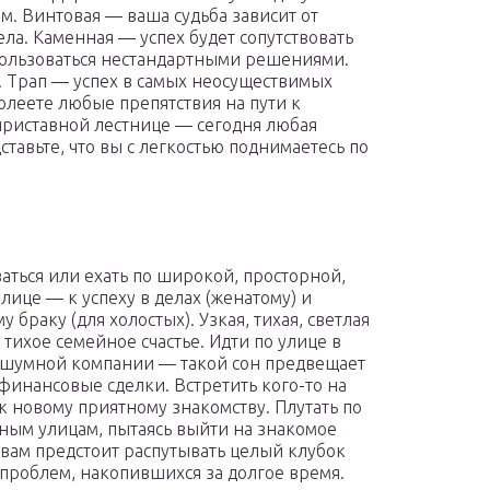
. Винтовая — ваша судьба зависит от
ла. Каменная — успех будет сопутствовать
спользоваться нестандартными решениями.
. Трап — успех в самых неосуществимых
олеете любые препятствия на пути к
 приставной лестнице — сегодня любая
тавьте, что вы с легкостью поднимаетесь по
аться или ехать по широкой, просторной,
улице — к успеху в делах (женатому) и
 браку (для холостых). Узкая, тихая, светлая
 тихое семейное счастье. Идти по улице в
 шумной компании — такой сон предвещает
финансовые сделки. Встретить кого-то на
к новому приятному знакомству. Плутать по
ным улицам, пытаясь выйти на знакомое
 вам предстоит распутывать целый клубок
проблем, накопившихся за долгое время.