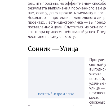
решить простым, но эффективным способом
результата выполнения порученного вам де
вам, если удастся проявить смекалку и во
Эскалатор — протекция влиятельного лица
проектах. Лестница-стремянка — вы преод
поставленной цели. Спуститься из окна по
авантюра принесет небывалый успех. Предс
лестнице на самую высоту.
Сонник — Улица
Прогулив
светлой 
выгодному
улочка —
веселой,
удачные 
улице — 
неизвест
Бежать быстро и легко
место, —
сложных 