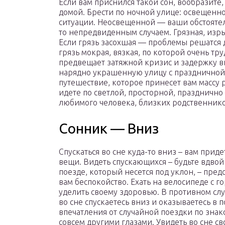
Если вам приснился такой сон, вообразите,
домой. Брести по ночной улице: освещенн
ситуации. Неосвещенной — ваши обстоятельс
то непредвиденным случаем. Грязная, изр
Если грязь засохшая — проблемы решатся до
грязь мокрая, вязкая, по которой очень тр
предвещает затяжной кризис и задержку в
нарядно украшенную улицу с празднично
путешествие, которое принесет вам массу 
идете по светлой, просторной, праздничн
любимого человека, близких родственнико
Сонник — Вниз
Спускаться во сне куда-то вниз – вам прид
вещи. Видеть спускающихся – будьте вдво
поезде, который несется под уклон, – пред
вам беспокойство. Ехать на велосипеде с г
уделить своему здоровью. В противном слу
во сне спускаетесь вниз и оказываетесь в 
впечатления от случайной поездки по знак
совсем другими глазами. Увидеть во сне сво