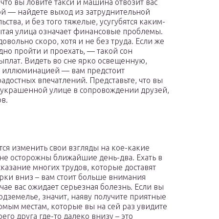
 что вы ловите такси и машина отвозит вас
ой — найдете выход из затруднительной
тва, и без того тяжелые, усугубятся каким-
ытая улица означает финансовые проблемы.
вольно скоро, хотя и не без труда. Если же
удно пройти и проехать, — такой сон
ыплат. Видеть во сне ярко освещенную,
й иллюминацией — вам предстоит
радостных впечатлений. Представьте, что вы
о украшенной улице в сопровождении друзей,
в.
ется изменить свои взгляды на кое-какие
йне осторожны ближайшие день-два. Ехать в
сказание многих трудов, которые доставят
орки вниз – вам стоит больше внимания
чае вас ожидает серьезная болезнь. Если вы
подземелье, значит, наяву получите приятные
омым местам, которые вы на сей раз увидите
его друга где-то далеко внизу – это