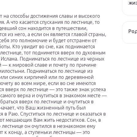
жи
т на способы достижения славы и высокого
. А что касается спускания по лестнице, то
девший сон находится в путешествии,
Род
ся из него, а если он является главой страны,
 себя это полномочие и будет отстранен от
боты. Кто увидит во сне, как поднимается
 лестнице, тот поднимется вверх по духовным
 Ислама. Подниматься по лестнице из черных
 — к мировой славе и почету по причине
милостыни. Подниматься по лестнице из
или синих кирпичей или по деревянной
чету во всем мире, если во сне имеются
я вверх по лестнице — это также знак успеха
о самого верха и очутиться в знакомом месте —
раться вверх по лестнице и очутиться в
начает, что Ваш жизненный путь был
 в Раю. Спуститься по лестнице и оказаться в
от мешающих Вам жить недостатков. Сон, в
о лестнице он очутился в незнакомом ему
ит к концу, а ступеньки лестницы — это