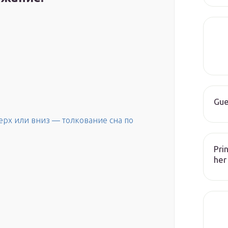
Gue
верх или вниз — толкование сна по
Pri
her