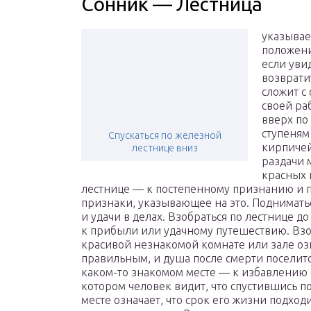
Сонник — Лестница
указывае
положения
если уви
возвратит
сложит с
своей ра
вверх по
ступеням
Спускаться по железной
кирпичей
лестнице вниз
раздачи 
красных 
лестнице — к постепенному признанию и по
признаки, указывающее на это. Подниматьс
и удачи в делах. Взобраться по лестнице д
к прибыли или удачному путешествию. Взоб
красивой незнакомой комнате или зале оз
правильным, и душа после смерти поселится
каком-то знакомом месте — к избавлению 
котором человек видит, что спустившись п
месте означает, что срок его жизни подход