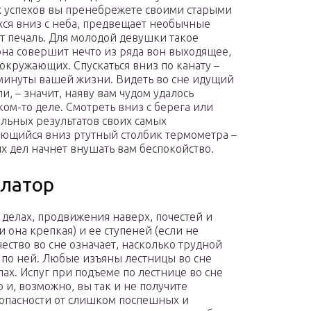
их успехов вы пренебрежете своими старыми
хся вниз с неба, предвещает необычные
ит печаль. Для молодой девушки такое
 она совершит нечто из ряда вон выходящее,
кружающих. Спускаться вниз по канату –
минуты вашей жизни. Видеть во сне идущий
и, – значит, наяву вам чудом удалось
ком-то деле. Смотреть вниз с берега или
альных результатов своих самых
кающийся вниз ртутный столбик термометра –
х дел начнет внушать вам беспокойство.
алатор
 делах, продвижения наверх, почестей и
 она крепкая) и ее ступеней (если не
чество во сне означает, насколько трудной
 по ней. Любые изъяны лестницы во сне
ах. Испуг при подъеме по лестнице во сне
о и, возможно, вы так и не получите
 опасности от слишком поспешных и