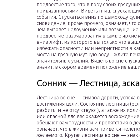
предвестие того, что в пору своих грядущ
привязанностями. Видеть птиц, спускающи
события. Спускаться вниз по дымоходу сул
сновидение, кроме прочего, означает, что
чем вызовет недоумение или возмущение о
предвестие разочарования в самые яркие 
вниз лифт, из которого вы только что вышл
избежать опасности или неприятности в ка
моста на грязную мутную воду – ждите печ
значительных усилий. Видеть во сне спус
значит, в скором времени положение ваши
Сонник — Лестница, эск
Лестница во сне — символ дороги, успеха в
достижения цели. Состояние лестницы (если
разбиты и не отсутствуют), а также их коли
или опасной для вас окажется восхождение
обещают вам трудности и препятствия в дел
означает, что в жизни вам придется нелегк
желаемого. Крутая лестница во сне — знак