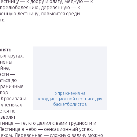
лестницу — к добру и благу, медную — к
к прелюбодеянию, деревянную — к
менную лестницу, повысится среди
ть.
анять
х кругах.
енены
айне,
ести —
ться до
зграничные
тпор
Упражнения на
 Красивая и
координационной лестнице для
тупеньках
баскетболистов
ется по
озволят
тнице — те, кто делил с вами трудности и
 Лестница в небо — сенсационный успех.
пехом. Деревянная — сложную задачу можно