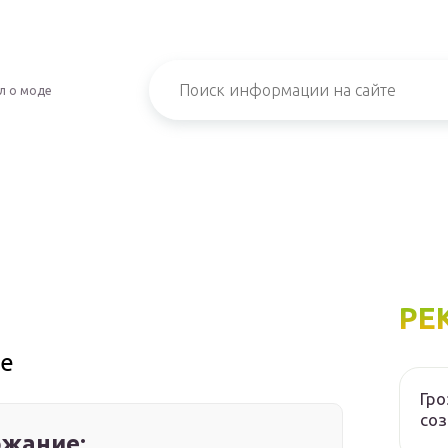
л о моде
РЕ
це
Гр
соз
жание: