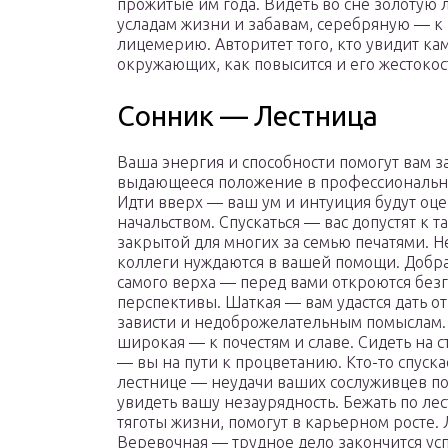
прожитые им года. Видеть во сне золотую 
усладам жизни и забавам, серебряную — 
лицемерию. Авторитет того, кто увидит ка
окружающих, как повысится и его жестокос
Сонник — Лестница
Ваша энергия и способности помогут вам з
выдающееся положение в профессиональны
Идти вверх — ваш ум и интуиция будут оц
начальством. Спускаться — вас допустят к т
закрытой для многих за семью печатями. Н
коллеги нуждаются в вашей помощи. Добра
самого верха — перед вами откроются бе
перспективы. Шаткая — вам удастся дать о
зависти и недоброжелательным помыслам.
широкая — к почестям и славе. Сидеть на с
— вы на пути к процветанию. Кто-то спуска
лестнице — неудачи ваших сослуживцев п
увидеть вашу незаурядность. Бежать по лес
тяготы жизни, помогут в карьерном росте.
Веревочная — трудное дело закончится ус