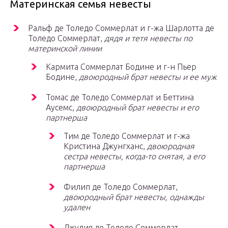
Материнская семья невесты
Ральф де Толедо Соммерлат и г-жа Шарлотта де
Толедо Соммерлат,
дядя и тетя невесты по
материнской линии
Кармита Соммерлат Бодине и г-н Пьер
Бодине,
двоюродный брат невесты и ее муж
Томас де Толедо Соммерлат и Беттина
Аусемс,
двоюродный брат невесты и его
партнерша
Тим де Толедо Соммерлат и г-жа
Кристина Джунгханс,
двоюродная
сестра невесты, когда-то снятая, а его
партнерша
Филип де Толедо Соммерлат,
двоюродный брат невесты, однажды
удален
Джулия де Толедо Соммерлат,