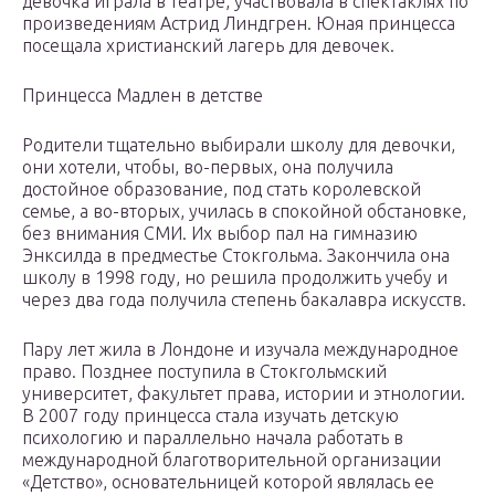
девочка играла в театре, участвовала в спектаклях по
произведениям Астрид Линдгрен. Юная принцесса
посещала христианский лагерь для девочек.
Принцесса Мадлен в детстве
Родители тщательно выбирали школу для девочки,
они хотели, чтобы, во-первых, она получила
достойное образование, под стать королевской
семье, а во-вторых, училась в спокойной обстановке,
без внимания СМИ. Их выбор пал на гимназию
Энксилда в предместье Стокгольма. Закончила она
школу в 1998 году, но решила продолжить учебу и
через два года получила степень бакалавра искусств.
Пару лет жила в Лондоне и изучала международное
право. Позднее поступила в Стокгольмский
университет, факультет права, истории и этнологии.
В 2007 году принцесса стала изучать детскую
психологию и параллельно начала работать в
международной благотворительной организации
«Детство», основательницей которой являлась ее