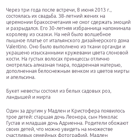
Через три года после встречи, 8 июня 2013 г.,
состоялась их свадьба. 38-летний жених на
церемонии бракосочетания не смог сдержать эмоций
и разрыдался. Его 30-летняя избранница напоминала
королеву из сказки. На ней было волшебное
пышное платье от итальянского дизайнерского дома
Valentino. Оно было выполнено из ткани органди и
украшено изысканными кружевами цвета слоновой
кости. На густых волосах принцессы отлично
смотрелась алмазная тиара, подаренная матерью,
дополненная белоснежным венком из цветов мирты
и апельсина.
Букет невесты состоял из белых садовых роз,
ландышей и мирта
Один за другим у Мадлен и Кристофера появилось
трое детей: старшая дочь Леонора, сын Николас
Густав и младшая дочь Адриенна. Родители обожают
своих детей, что можно увидеть на множестве
счастливых семейных фотографий. Мадлен