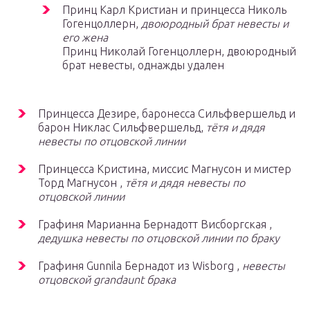
Принц Карл Кристиан и принцесса Николь
Гогенцоллерн,
двоюродный брат невесты и
его жена
Принц Николай Гогенцоллерн, двоюродный
брат невесты, однажды удален
Принцесса Дезире, баронесса Сильфвершельд и
барон Никлас Сильфвершельд,
тётя и дядя
невесты по отцовской линии
Принцесса Кристина, миссис Магнусон и мистер
Торд Магнусон ,
тётя и дядя невесты по
отцовской линии
Графиня Марианна Бернадотт Висборгская ,
дедушка невесты по отцовской линии по браку
Графиня Gunnila Бернадот из Wisborg ,
невесты
отцовской grandaunt брака