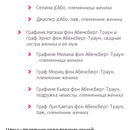
Селина д’Або,
племянница жениха
Джаспер д’Або, паж,
племянник жениха
Графиня Наташа фон Абенсберг-Траун и
граф Эрнст фон Абенсберг-Траун,
сводная
сестра жениха и ее муж
Графиня Милана фон Абенсберг-Траун
,
племянница жениха
Граф Мориц фон Абенсберг-Траун,
племянник жениха
Графиня Кьяра фон Абенсберг-Траун,
подружка
невесты, племянница жениха
Граф Луи Каетан фон Абенсберг-Траун,
паж,
племянник жениха
Члены правящих королевских семей