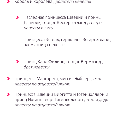
Король и королева ,
родители невесты
Наследная принцесса Швеции и принц
Даниэль, герцог Вестергетланд ,
сестра
невесты и зять.
Принцесса Эстель, герцогиня Эстергётланд ,
племянница невесты
Принц Карл Филипп, герцог Вермланд ,
брат невесты
Принцесса Маргарета, миссис Эмблер ,
тетя
невесты по отцовской линии
Принцесса Швеции Биргитта и Гогенцоллерн и
принц Иоганн Георг Гогенцоллерн ,
тетя и дядя
невесты по отцовской линии