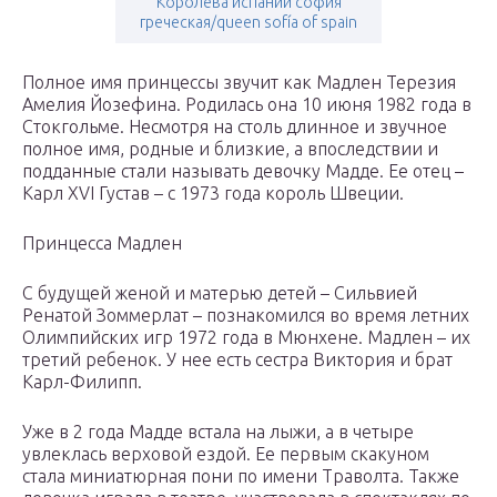
Королева испании софия
греческая/queen sofía of spain
Полное имя принцессы звучит как Мадлен Терезия
Амелия Йозефина. Родилась она 10 июня 1982 года в
Стокгольме. Несмотря на столь длинное и звучное
полное имя, родные и близкие, а впоследствии и
подданные стали называть девочку Мадде. Ее отец –
Карл XVI Густав – с 1973 года король Швеции.
Принцесса Мадлен
С будущей женой и матерью детей – Сильвией
Ренатой Зоммерлат – познакомился во время летних
Олимпийских игр 1972 года в Мюнхене. Мадлен – их
третий ребенок. У нее есть сестра Виктория и брат
Карл-Филипп.
Уже в 2 года Мадде встала на лыжи, а в четыре
увлеклась верховой ездой. Ее первым скакуном
стала миниатюрная пони по имени Траволта. Также