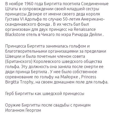
В ноябре 1960 года Биргитта посетила Соединенные
Штаты в сопровождении своей младшей сестры
принцессы Дезире от имени своего деда короля
Густава VI Адольфа по случаю 50-летия Американо-
скандинавского фонда . В их честь бал был
организован для двух принцесс на Renaissance
Blackstone отель в Чикаго по мэра Ричарда Дейли .
Принцесса Биргитта занималась гольфом и
благотворительными организациями за пределами
Швеции и была почетным членом совета
(Британского) Королевского шведского общества
гольфа. Эту должность она заняла после смерти ее
дяди принца Бертила . У нее было собственное
соревнование по гольфу на Майорке , Princess
Birgitta Trophy, на своем домашнем поле для гольфа.
Герб Биргитты как шведской принцессы
Оружие Биргитты после свадьбы с принцем
Иоганном Георгом