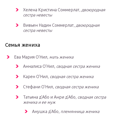
Хелена Кристина Соммерлат,
двоюродная
сестра невесты
Вивьен Надин Соммерлат,
двоюродная
сестра невесты
Семья жениха
Ева Мария О’Нил,
мать жениха
Анналиса О’Нил,
сводная сестра жениха
Карен О’Нил,
сводная сестра жениха
Стефани О’Нил,
сводная сестра жениха
Татьяна д’Або и Анри д’Або,
сводная сестра
жениха и ее муж
Анушка д’Або,
племянница жениха